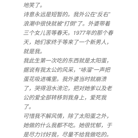
地笑了。
诗意永远是短暂的。我外公在“反右”
浪潮中很快就被“打倒”了。外婆带着
三个女儿苦等春天。1977年的那个春
天，她们家终于等来了一个新男人，
就是我。
我此生第一次吃的东西就是太阳蛋，
据说有我太公的风采，“哧溜”一声把
蛋花吸进嘴里。我外婆当时就崩溃
了，哭得泪水滂沱，把对她爹以及老
公的爱全部转移到我身上，爱死我
了。
可惜我不解风情，除了太阳蛋之外，
她做的什么我都不吃。她很忧郁，于
是尽力讨好我，尽量不给我做吃的。