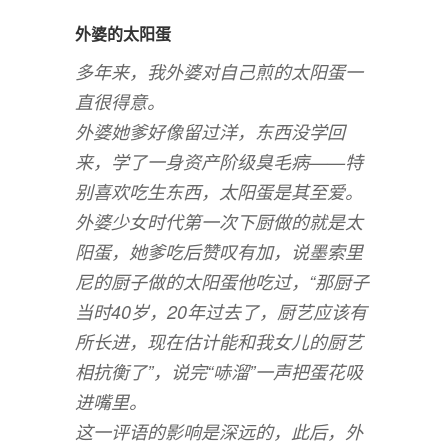
外婆的太阳蛋
多年来，我外婆对自己煎的太阳蛋一
直很得意。
外婆她爹好像留过洋，东西没学回
来，学了一身资产阶级臭毛病——特
别喜欢吃生东西，太阳蛋是其至爱。
外婆少女时代第一次下厨做的就是太
阳蛋，她爹吃后赞叹有加，说墨索里
尼的厨子做的太阳蛋他吃过，“那厨子
当时40岁，20年过去了，厨艺应该有
所长进，现在估计能和我女儿的厨艺
相抗衡了”，说完“哧溜”一声把蛋花吸
进嘴里。
这一评语的影响是深远的，此后，外