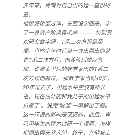
多年来，肖鸣对自己出的题一直很得
意。
他爹好像留过洋，东西没学回来，学
了一身资产阶级臭毛病——— 特别喜
欢研究数学题，T系二次方程是至
爱。肖鸣少年时代第一次出题出的就
是T系二次方程，他爹解后赞叹有
加，说墨索里尼的数学家出的T系二
次方程他解过，“那数学家当时40岁，
20年过去了，出题水平应该有所长
进，现在估计能和我儿子的出题水平
抗衡了”。说完“呲溜”一声解出了题。
这一评语的影响是深远的，此后，肖
鸣用毕生的精力钻研一个课题：怎样
把题出得天怒人怨。终于，在他当上