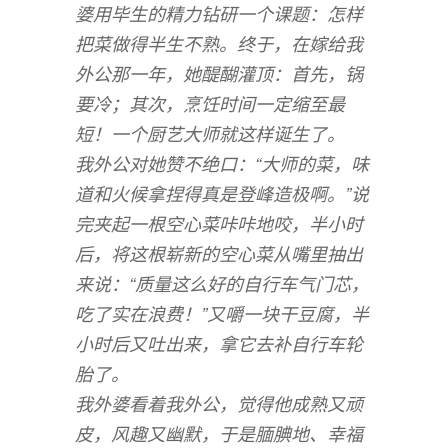
婆用毕生的精力钻研一个课题：怎样
把菜做得半生不熟。终于，在嫁给我
外公那一年，她醍醐灌顶：首先，锅
要冷；其次，烹饪时间一定缩至最
短！一个厨艺大师就这样诞生了。
我外公对她赞不绝口：“大师的菜，味
道和火候拿捏得真是登峰造极啊。”说
完夹起一根空心菜咔咔地咬，半小时
后，将这根崭新的空心菜从嘴里抽出
来说：“质量这么好的自行车气门芯，
吃了实在浪费！”又嚼一块干豆腐，半
小时后又吐出来，拿它去补自行车轮
胎了。
我外婆看着我外公，觉得他成熟又顽
皮，风趣又幽默，于是腼腆地、幸福