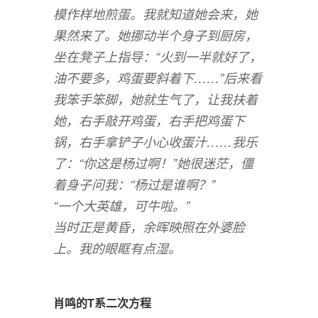
模作样地煎蛋。我就知道她会来，她
果然来了。她挪动半个身子到厨房，
坐在凳子上指导：“火到一半就好了，
油不要多，鸡蛋要斜着下……”后来看
我笨手笨脚，她就生气了，让我扶着
她，右手敲开鸡蛋，右手把鸡蛋下
锅，右手拿铲子小心收蛋汁……我乐
了：“你这是杨过啊！”她很迷茫，僵
着身子问我：“杨过是谁啊？”
“一个大英雄，可牛啦。”
当时正是黄昏，余晖映照在外婆脸
上。我的眼眶有点湿。
肖鸣的T系二次方程