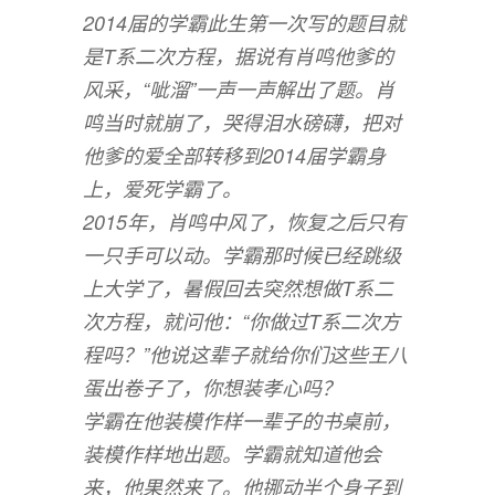
2014届的学霸此生第一次写的题目就
是T系二次方程，据说有肖鸣他爹的
风采，“呲溜”一声一声解出了题。肖
鸣当时就崩了，哭得泪水磅礴，把对
他爹的爱全部转移到2014届学霸身
上，爱死学霸了。
2015年，肖鸣中风了，恢复之后只有
一只手可以动。学霸那时候已经跳级
上大学了，暑假回去突然想做T系二
次方程，就问他：“你做过T系二次方
程吗？”他说这辈子就给你们这些王八
蛋出卷子了，你想装孝心吗？
学霸在他装模作样一辈子的书桌前，
装模作样地出题。学霸就知道他会
来，他果然来了。他挪动半个身子到