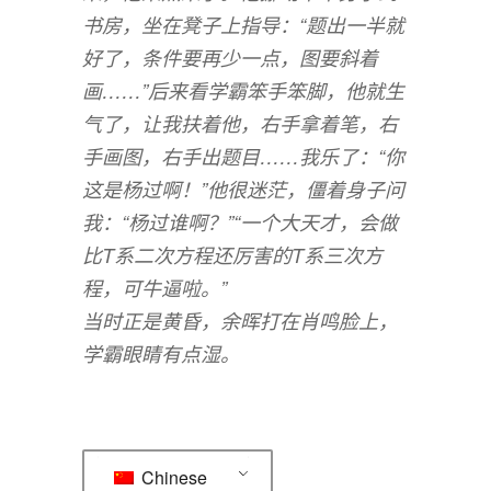
书房，坐在凳子上指导：“题出一半就
好了，条件要再少一点，图要斜着
画……”后来看学霸笨手笨脚，他就生
气了，让我扶着他，右手拿着笔，右
手画图，右手出题目……我乐了：“你
这是杨过啊！”他很迷茫，僵着身子问
我：“杨过谁啊？”“一个大天才，会做
比T系二次方程还厉害的T系三次方
程，可牛逼啦。”
当时正是黄昏，余晖打在肖鸣脸上，
学霸眼睛有点湿。
Chinese