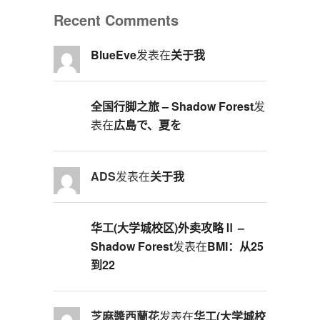
Recent Comments
BlueEve
发表在
关于我
全国行脚之旅 – Shadow Forest
发
表在
広島で、夏を
ADS
发表在
关于我
华工(大学城校区)外卖攻略Ⅱ –
Shadow Forest
发表在
BMI：从25
到22
芝麻醬西蘭花
发表在
华工(大学城校