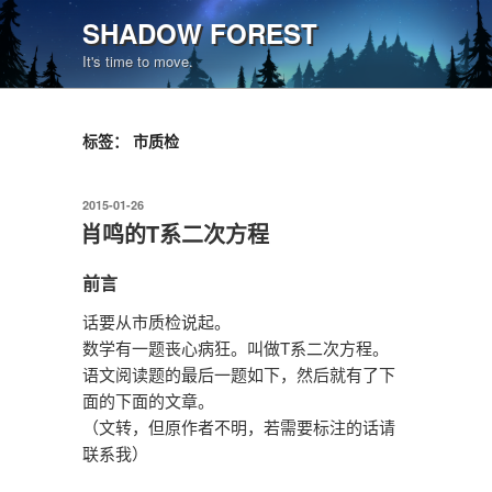
跳
SHADOW FOREST
至
It's time to move.
内
容
标签：
市质检
发
2015-01-26
布
肖鸣的T系二次方程
于
前言
话要从市质检说起。
数学有一题丧心病狂。叫做T系二次方程。
语文阅读题的最后一题如下，然后就有了下
面的下面的文章。
（文转，但原作者不明，若需要标注的话请
联系我）