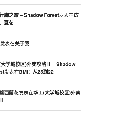
脚之旅 – Shadow Forest
发表在
広
、夏を
S
发表在
关于我
(大学城校区)外卖攻略Ⅱ – Shadow
st
发表在
BMI：从25到22
醬西蘭花
发表在
华工(大学城校区)外卖
Ⅱ