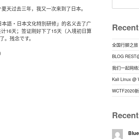
那个夏天过去三年，我又一次来到了日本。
日本語・日本文化特別研修」的名义去了广
Recent
共计16天；签证刚好下了15天（入境初日算
ケ了。残念です。
全国行脚之旅
↓）
BLOG REST
我们一起网络
Kali Linux
WCTF202
Recen
Blu