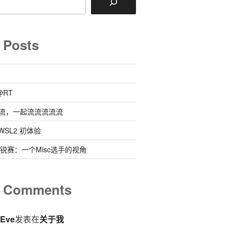
 Posts
@RT
流，一起流流流流流
 @ WSL2 初体验
0新锐赛：一个Misc选手的视角
t Comments
eEve
发表在
关于我