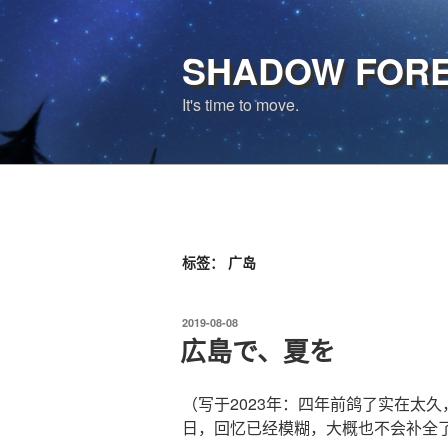
跳
至
SHADOW FOR
内
容
It's time to move.
标签：
广岛
发
2019-08-08
布
広島で、夏を
于
（写于2023年：四年前鸽了实在太久
日，回忆已经模糊，大概也不会补全