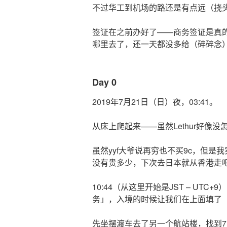
不过华工到机场的路还是有点远（挠
签证在之前办好了——商务签证是真
哪里去了，还一天都没多给（碎碎念
Day 0
2019年7月21日（日）夜，03:41。
从床上爬起来——虽然Lethur好像
虽然yyf大爷说再穷也不买9c，但是
没有贵多少，下次去日本就从香港走
10:44（从这里开始是JST – UT
务」，入境的时候让我们在上面填了
先坐摆渡车去了另一个航站楼，找到71