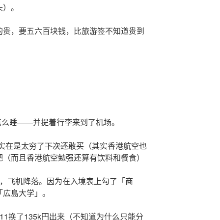
头）。
的贵，要五六百块钱，比旅游签不知道贵到
）
没怎么睡——并提着行李来到了机场。
我实在是太穷了
下次还敢买
（其实香港航空也
吧（而且香港航空勉强还算有饮料和餐食）
C+9），飞机降落。因为在入境表上勾了「商
「広島大学」。
1换了135k円出来（不知道为什么只能分