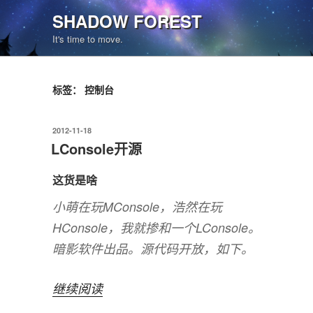
跳
SHADOW FOREST
至
It's time to move.
内
容
标签：
控制台
发
2012-11-18
布
LConsole开源
于
这货是啥
小萌在玩MConsole，浩然在玩
HConsole，我就掺和一个LConsole。
暗影软件出品。源代码开放，如下。
“LConsole
继续阅读
开