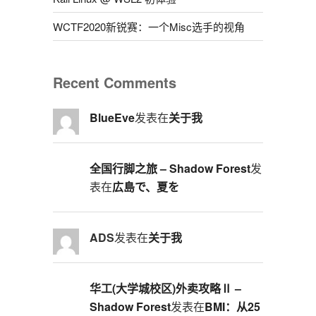
WCTF2020新锐赛：一个Misc选手的视角
Recent Comments
BlueEve
发表在
关于我
全国行脚之旅 – Shadow Forest
发
表在
広島で、夏を
ADS
发表在
关于我
华工(大学城校区)外卖攻略Ⅱ –
Shadow Forest
发表在
BMI：从25