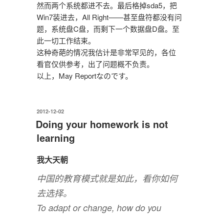
然而两个系统都进不去。最后格掉sda5，把
Win7装进去，All Right——甚至盘符都没有问
题，系统盘C盘，而剩下一个数据盘D盘。至
此一切工作结束。
这种奇葩的情况我估计是非常罕见的，各位
看官仅供参考，出了问题概不负责。
以上，May Reportなのです。
发
2012-12-02
布
Doing your homework is not
于
learning
我大天朝
中国的教育模式就是如此，看你如何
去选择。
To adapt or change, how do you