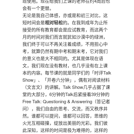
班使用。现在给我们上课的老师在约4周后也
会有一个更替。
无论是我自己体感，亦或是和初三对比，这
短时间会是
相对轻松
的。在我到成年为止所
接受的所有教育都会是应试教育，而这两个
月的时间对我们而言就犹如沙漠中的绿洲，
我们终于可以不再关注着成绩，不用担心中
考，就算仍然有期中考和期末考，它对我们
的意义也是大不相同的。尤其是体现在语
文，我们现在没有教材，也几乎没有在上课
本的内容。每节课的就是同学们的「时评Talk
Show」、「开卷六分钟」，偶有对阅读材料
（文言文）的讲解。Talk Show几乎占据了课
堂的大部分，6分钟的Talk后紧接着39分钟的
Free Talk: Questioning & Answering（答记者
问），我们自由的思考、交流，而又秩序井
然。谁都可以提问，谁都可以回答，思维的
火光互相碰撞，绽放出美丽的光彩。我们彼
此深知，这样的时间是极为难得的，这样的