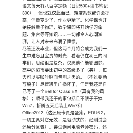
语文每天有八百字定额（日记500+读书笔记
300），但也就
仅此而已
。难度系数或许会提
高，但量变少了，作业更精了。化学课也开
始接触量子物理，数学课即将开始学习命
题、集合等等知识……一切都令人心潮澎
湃，让人对未来充满了憧憬。
尽管还没毕业，但这两个月将会成为我们一
生中难忘且宝贵的时光；看着仍在初三的同
学们，思绪很是复杂，仅愿他们能够圆梦。
高中的超市要比初中的高级多了（笑），每
天可以买咖啡啊面包啊之类的。（不过要勤
写稿子）尽管班里广播坏了，但是我还是自
己写了一个Bell for Class EX（真有我的风
格）；顺带我还干的事包括且不限于干掉
Win7，折腾五天后装上Win7和
Office2013（这还原卡真是蛋疼，EDU6.2，
一切工具对它无效，是驱动式的；经测试会
还原分区表）。尝试询问电脑老师密码，还