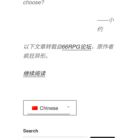
choose?
——小
约
以下文章转载自
66RPG论坛
，原作者
疯狂异形。
“Doing
继续阅读
your
homework
is
Chinese
not
learning”
Search