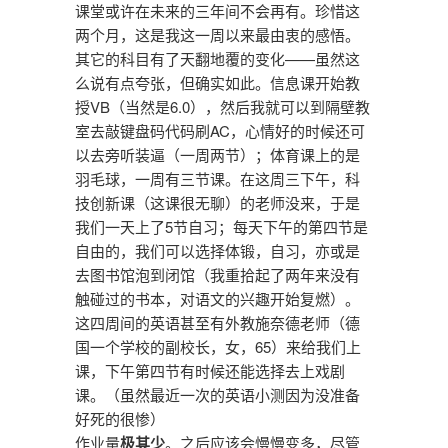
课堂或许在未来的三年间不会再有。珍惜这
两个月，这是我这一周以来最由衷的感悟。
其它的科目有了天翻地覆的变化——虽然这
么说有点夸张，但确实如此。信息课开始教
授VB（当然是6.0），然后我就可以到隔壁教
室去敲键盘码代码刷AC，心情好的时候还可
以去旁听装逼（一周两节）；体育课上的是
羽毛球，一周有三节课。在这周三下午，科
技创新课（这课很无聊）的老师没来，于是
我们一天上了5节自习；每天下午的第四节是
自由的，我们可以选择体锻，自习，亦或是
去图书馆泡到闭馆（我重拾起了两年来没有
触碰过的书本，对语文的兴趣开始复燃）。
这四周间的英语甚至有外教施奈德老师（德
国一个学校的副校长，女，65）来给我们上
课，下午第四节有时候还能选择去上戏剧
课。（虽然最近一次的英语小测因为没准备
好死的很惨）
作业量
极其少
。之后应该会慢慢变多，尽管