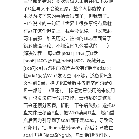
三个都是错的；多次尝试无果后在PE下发现
了C盘写入不会被还原，整个人都傻掉了……
本以为接下来的事情会很简单，但我错了。
Rt△说过的一句话「世界上很多事情有趣就
有趣在这个但是上」我至今记得。（又想起
两年前那一堆黑历史，往Rt的Blog里面留了
很多傻逼评论，不知道他怎么看我的……）
解决过程： 原C盘 [sda1] 14G 原D盘
[sda5]140G 原E盘[sda6]150G 隐藏分区
[sda7]<引导:”还原(然而并没有)”后至sda1>：
往sda1安装Win7发现空间不够，遂备份E盘
文件到D盘，格式化E盘后准备把空间匀给C
盘一部分，D盘还有「标记为已使用的未使用
簇」也没法进行合并操作，最蛋疼的是这东
西会
还原分区表
，折腾一下午后失败；遂把D
盘文件迁移至E盘，把Win7装到D盘，然而重
启后因为引导到了sda1而不是sda5，导致没
有卵用；把Ubuntu装到sda5，然后引导放在
sda1再指向sda5的grub，启动后貌似可以，