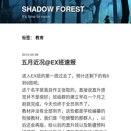
跳
SHADOW FOREST
至
It's time to move.
内
容
标签：
教育
发
2015-05-08
布
五月近况@EX班速报
于
进入EX班的第一周过去了。预计还剩下的有6
到9周吧。
这个名字是我自作主张取的，直接说直升感
觉并不是很好；班级群的建立早在一个月之
前就完成，今天也终于全员到齐了。
教材并没有全部到齐；这些都是学校编纂的
衔接教材，我们是「吃螃蟹的那群人」，以
后还会再版，给以后的直升班以及新疆预科