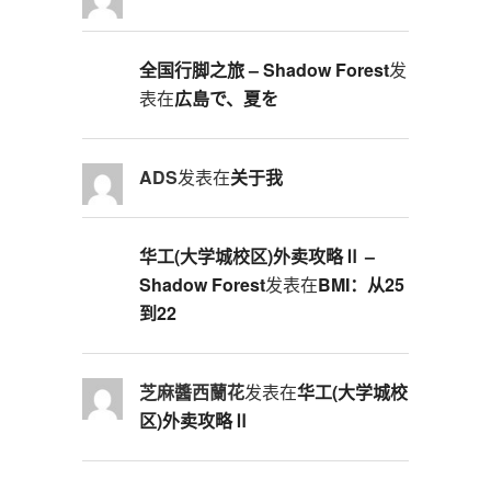
全国行脚之旅 – Shadow Forest
发
表在
広島で、夏を
ADS
发表在
关于我
华工(大学城校区)外卖攻略Ⅱ –
Shadow Forest
发表在
BMI：从25
到22
芝麻醬西蘭花
发表在
华工(大学城校
区)外卖攻略Ⅱ