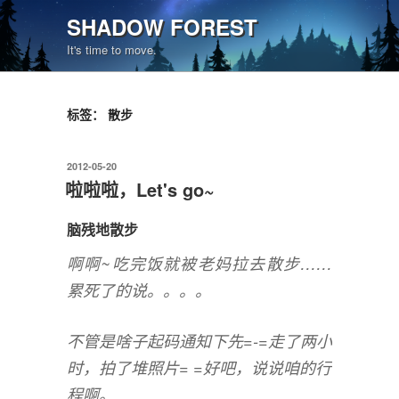
跳
SHADOW FOREST
至
It's time to move.
内
容
标签：
散步
发
2012-05-20
布
啦啦啦，Let's go~
于
脑残地散步
啊啊~吃完饭就被老妈拉去散步……
累死了的说。。。。
不管是啥子起码通知下先=-=走了两小
时，拍了堆照片= =好吧，说说咱的行
程啊。