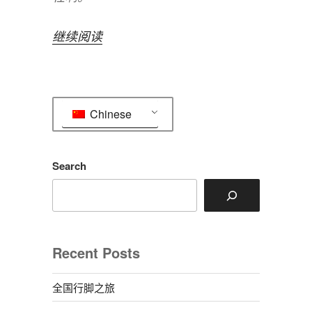
“啦
继续阅读
啦
啦，
Let's
Chinese
go~”
Search
Recent Posts
全国行脚之旅