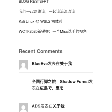
BLOG REST@RT
我们一起网络流，一起流流流流流
Kali Linux @ WSL2 初体验
WCTF2020新锐赛：一个Misc选手的视角
Recent Comments
BlueEve
发表在
关于我
全国行脚之旅 – Shadow Forest
发
表在
広島で、夏を
ADS
发表在
关于我