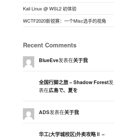
Kali Linux @ WSL2 初体验
WCTF2020新锐赛：一个Misc选手的视角
Recent Comments
BlueEve
发表在
关于我
全国行脚之旅 – Shadow Forest
发
表在
広島で、夏を
ADS
发表在
关于我
华工(大学城校区)外卖攻略Ⅱ –