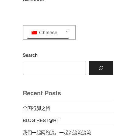
在
我
能
Chinese
做
什
么？”
Search
Recent Posts
全国行脚之旅
BLOG REST@RT
我们一起网络流，一起流流流流流