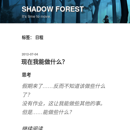
跳
SHADOW FOREST
至
It's time to move.
内
容
标签：
日程
发
2012-07-04
布
现在我能做什么？
于
思考
假期来了……反而不知道该做些什么
了？
没有作业，这让我能做些其他的事。
但是……能做些什么？
“现
继续阅读