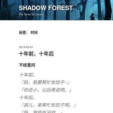
跳
SHADOW FOREST
至
It's time to move.
内
容
标签：
时间
发
2013-02-01
布
十年前，十年后
于
不经意间
十年前。
『妈，我要帮忙包饺子~』
『你还小，以后再说吧。』
十年后。
『孩儿，来帮忙包饺子吧。』
『妈，我现在没空。』