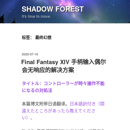
跳
SHADOW FOREST
至
It's time to move.
内
容
标签：
最终幻想
发
2020-07-16
布
Final Fantasy XIV 手柄输入偶尔
于
会无响应的解决方案
タイトル：コントローラーが時々操作不能
になるの対処法
本篇博文附带日语翻译。
日本語訳付き（間
違えたところがあったら教えてくださ
い）。