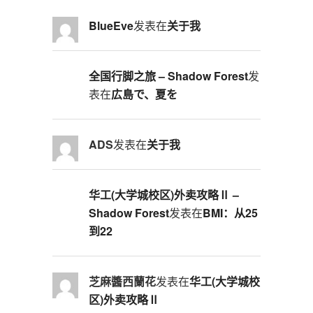
BlueEve
发表在
关于我
全国行脚之旅 – Shadow Forest
发
表在
広島で、夏を
ADS
发表在
关于我
华工(大学城校区)外卖攻略Ⅱ –
Shadow Forest
发表在
BMI：从25
到22
芝麻醬西蘭花
发表在
华工(大学城校
区)外卖攻略Ⅱ