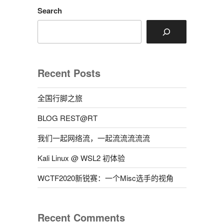
入
Search
偶
尔
会
无
响
Recent Posts
应
的
全国行脚之旅
解
决
BLOG REST@RT
方
案”
我们一起网络流，一起流流流流流
Kali Linux @ WSL2 初体验
WCTF2020新锐赛：一个Misc选手的视角
Recent Comments