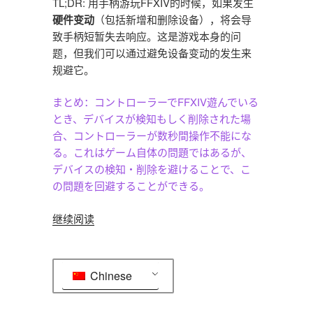
TL;DR: 用手柄游玩FFXIV的时候，如果发生
硬件变动
（包括新增和删除设备），将会导
致手柄短暂失去响应。这是游戏本身的问
题，但我们可以通过避免设备变动的发生来
规避它。
まとめ：コントローラーでFFXIV遊んでいる
とき、デバイスが検知もしく削除された場
合、コントローラーが数秒間操作不能にな
る。これはゲーム自体の問題ではあるが、
デバイスの検知・削除を避けることで、こ
の問題を回避することができる。
“Final
继续阅读
Fantasy
XIV
手
Chinese
柄
输