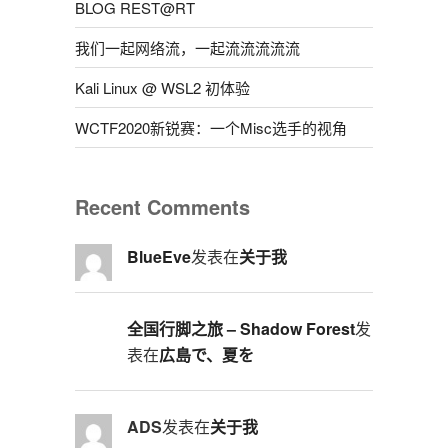
BLOG REST@RT
我们一起网络流，一起流流流流流
Kali Linux @ WSL2 初体验
WCTF2020新锐赛：一个Misc选手的视角
Recent Comments
BlueEve
发表在
关于我
全国行脚之旅 – Shadow Forest
发
表在
広島で、夏を
ADS
发表在
关于我