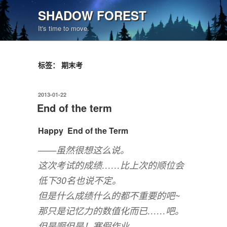
跳
SHADOW FOREST
至
It's time to move.
内
容
标签：
期末考
发
2013-01-22
布
End of the term
于
Happy End of the Term
——虽然很想这么说。
这次考试的成绩……比上次的顺位会
低下30名也说不定。
但是什么成绩什么的都不重要的吧~
那只是记忆力的数值化而已……吧。
但是啊但是！寒假作业……