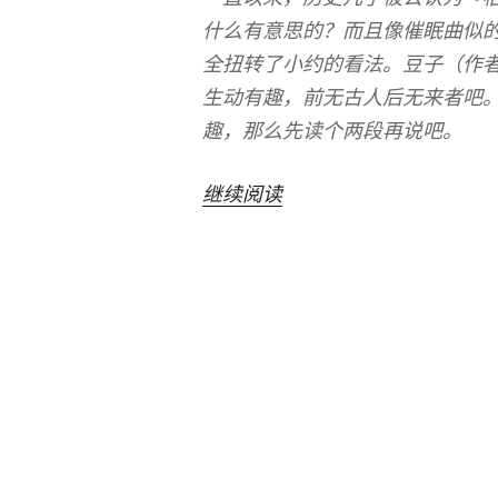
什么有意思的？而且像催眠曲似的
全扭转了小约的看法。豆子（作
生动有趣，前无古人后无来者吧
趣，那么先读个两段再说吧。
“唐
继续阅读
朝
从
来
不
淡
定
X
历
史