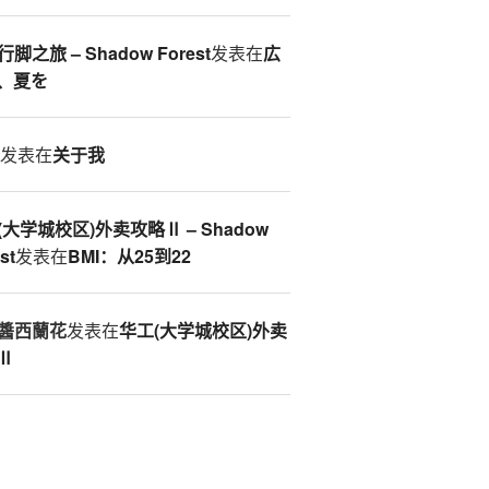
脚之旅 – Shadow Forest
发表在
広
、夏を
S
发表在
关于我
(大学城校区)外卖攻略Ⅱ – Shadow
st
发表在
BMI：从25到22
醬西蘭花
发表在
华工(大学城校区)外卖
Ⅱ