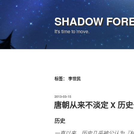
跳
至
SHADOW FOR
内
容
It's time to move.
标签：
李世民
发
2013-03-15
布
唐朝从来不淡定 X 历
于
历史
一直以来，历史几乎被公认为『