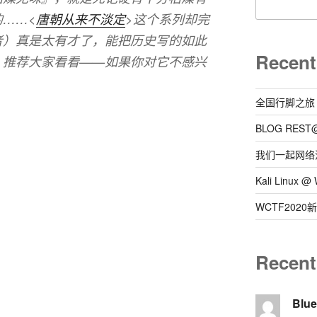
……<
唐朝从来不淡定
>这个系列却完
者）真是太有才了，能把历史写的如此
Recent
。推荐大家看看——如果你对它不感兴
全国行脚之旅
BLOG REST
我们一起网络
Kali Linux
WCTF202
Recen
Blu