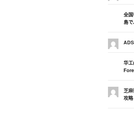
全国行
島で
AD
华工
Fore
芝麻
攻略