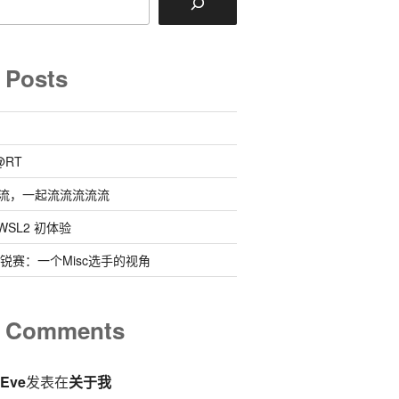
 Posts
@RT
流，一起流流流流流
 @ WSL2 初体验
0新锐赛：一个Misc选手的视角
t Comments
eEve
发表在
关于我