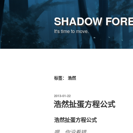
跳
至
SHADOW FOR
内
容
It's time to move.
标签：
浩然
发
2013-01-22
布
浩然扯蛋方程公式
于
浩然扯蛋方程公式
嗯，你没看错。