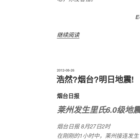
E
“浩
继续阅读
然
扯
蛋
发
2012-08-26
方
布
浩然?烟台?明日地震!
程
于
公
烟台日报
式”
莱州发生里氏6.0级地
烟台日报 8月27日2时
在刚刚的1小时中，莱州接连发生