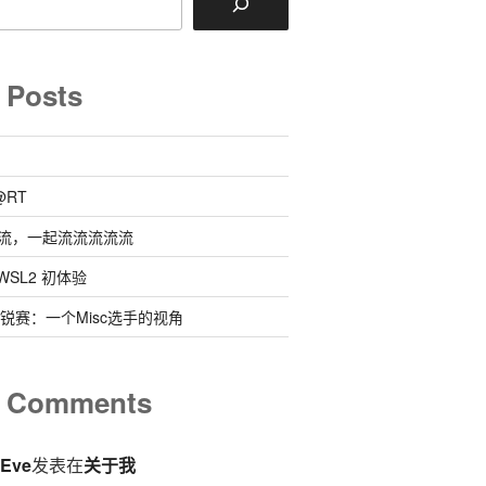
 Posts
@RT
流，一起流流流流流
 @ WSL2 初体验
0新锐赛：一个Misc选手的视角
t Comments
eEve
发表在
关于我