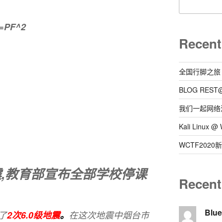
=PF^2
Recent
全国行脚之旅
BLOG REST
我们一起网络
Kali Linux
WCTF202
震,教育部宣布全部学校停课
Recen
Blu
了
2次6.0级地震
。
在这次地震中烟台市