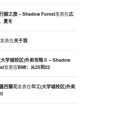
脚之旅 – Shadow Forest
发表在
広
、夏を
S
发表在
关于我
(大学城校区)外卖攻略Ⅱ – Shadow
st
发表在
BMI：从25到22
醬西蘭花
发表在
华工(大学城校区)外卖
Ⅱ