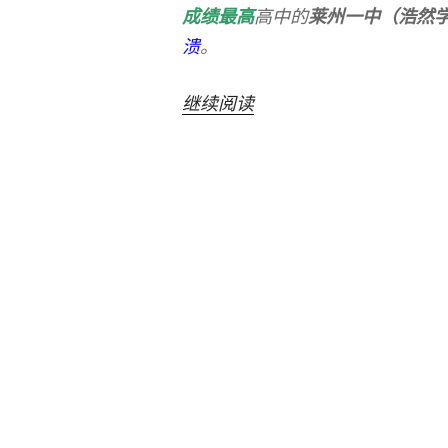
成绩最高
高中的
莱州一中（浩然
溃
。
“浩
继续阅读
然?
烟
台?
明
日
地
震!”