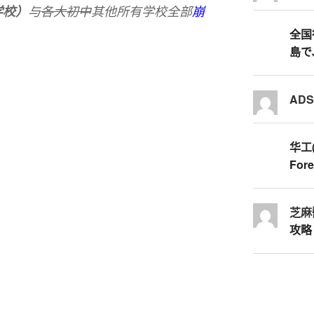
学校）
与
各大初中
其他所有学校全部
崩
全国行
島で
AD
华工
Fore
芝麻
攻略