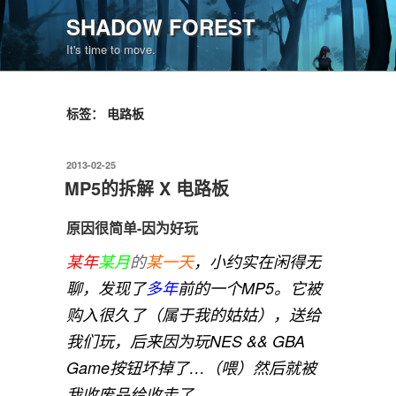
跳
SHADOW FOREST
至
It's time to move.
内
容
标签：
电路板
发
2013-02-25
布
MP5的拆解 X 电路板
于
原因很简单-因为好玩
某年
某月
的
某一天
，小约实在闲得无
聊，发现了
多年
前的一个MP5。它被
购入很久了（属于我的姑姑），送给
我们玩，后来因为玩NES && GBA
Game按钮坏掉了…（喂）然后就被
我收废品给收走了…