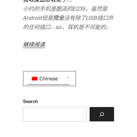
小约的手机是酷派的E239，虽然是
Android但是
完全
没有除了USB插口外
的任何插口…so，耳机是不可能的。
“MP5
继续阅读
的
拆
解
Chinese
X
电
路
Search
板”