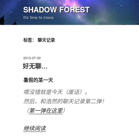
跳
SHADOW FOREST
至
It's time to move.
内
容
标签：
聊天记录
发
2013-07-20
布
好无聊…
于
暑假的某一天
嗯没错就是今天（废话）。
然后，和浩然的聊天记录第二弹！
（
第一弹在这里
）
“好
继续阅读
无