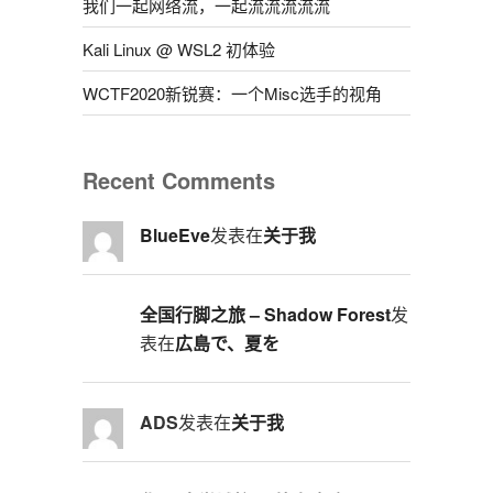
我们一起网络流，一起流流流流流
Kali Linux @ WSL2 初体验
WCTF2020新锐赛：一个Misc选手的视角
Recent Comments
BlueEve
发表在
关于我
全国行脚之旅 – Shadow Forest
发
表在
広島で、夏を
ADS
发表在
关于我