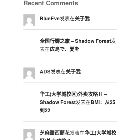
Recent Comments
BlueEve
发表在
关于我
全国行脚之旅 – Shadow Forest
发
表在
広島で、夏を
ADS
发表在
关于我
华工(大学城校区)外卖攻略Ⅱ –
Shadow Forest
发表在
BMI：从25
到22
芝麻醬西蘭花
发表在
华工(大学城校