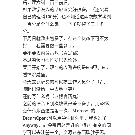
后，理六科一百三前后。
如果数学没炸的话应该会好很多。（还欠着
自己的理科100分）也不知道这两次数学考到
一百分是个什么鬼，一下子就掉了三十多
分。
下周日就数奥初赛了，在这个状态下可不太
好……我需要做一些题了。
要不要去内蒙古呢（真是跳）
不过暑假也很忙所以先论外。
春活开始了，现在的攻略进度是E-6甲。E-7
看情况咸鱼。
今天去领稿费的时候被工作人员夸了（？）
嘛起码没给一中丢脸（笑）
还能写什么呢（这博客药丸）
之前的语音识别模块做得差不多了。用VS做
点什么东西这是第一次，Microsoft的
DreamSpark
可以用学生证注册，我也过了。
Anyway，能免费用总是好的（趴）有空的同
学可以去注册一个，资源这东西聊胜于无。