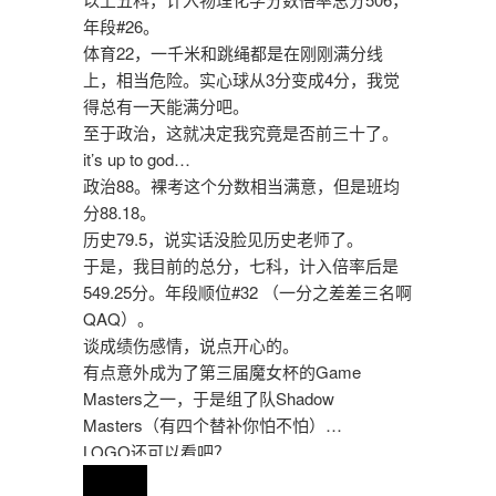
年段#26。
体育22，一千米和跳绳都是在刚刚满分线
上，相当危险。实心球从3分变成4分，我觉
得总有一天能满分吧。
至于政治，这就决定我究竟是否前三十了。
it’s up to god…
政治88。裸考这个分数相当满意，但是班均
分88.18。
历史79.5，说实话没脸见历史老师了。
于是，我目前的总分，七科，计入倍率后是
549.25分。年段顺位#32 （一分之差差三名啊
QAQ）。
谈成绩伤感情，说点开心的。
有点意外成为了第三届魔女杯的Game
Masters之一，于是组了队Shadow
Masters（有四个替补你怕不怕）…
LOGO还可以看吧？