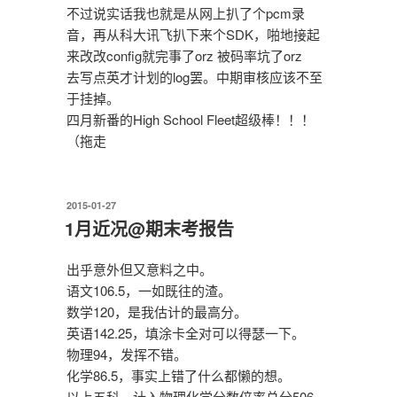
不过说实话我也就是从网上扒了个pcm录
音，再从科大讯飞扒下来个SDK，啪地接起
来改改config就完事了orz 被码率坑了orz
去写点英才计划的log罢。中期审核应该不至
于挂掉。
四月新番的High School Fleet超级棒！！！
（拖走
发
2015-01-27
布
1月近况@期末考报告
于
出乎意外但又意料之中。
语文106.5，一如既往的渣。
数学120，是我估计的最高分。
英语142.25，填涂卡全对可以得瑟一下。
物理94，发挥不错。
化学86.5，事实上错了什么都懒的想。
以上五科，计入物理化学分数倍率总分506，