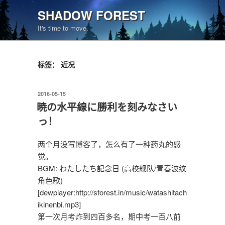
跳
SHADOW FOREST
至
It's time to move.
内
容
标签：
近况
发
2016-05-15
布
暁の水平線に勝利を刻みなさい
于
っ！
两个月没写博客了，怎么有了一种药丸的感
觉。
BGM: わたしたち記念日 (高校舰队/青春波纹
角色歌)
[dewplayer:http://sforest.in/music/watashitach
ikinenbi.mp3]
第一次月考炸到四百多名，期中考一百八前