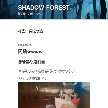
跳
SHADOW FOREST
至
It's time to move.
内
容
标签：
闪之轨迹
发
2014-10-05
布
闪轨wwww
于
尽管碧轨没打完
但是反正闪轨是新作啊哈哈哈…
然后就这样了。