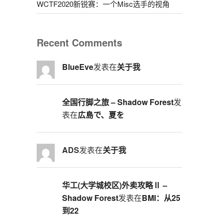
WCTF2020新锐赛：一个Misc选手的视角
Recent Comments
BlueEve
发表在
关于我
全国行脚之旅 – Shadow Forest
发
表在
広島で、夏を
ADS
发表在
关于我
华工(大学城校区)外卖攻略Ⅱ –
Shadow Forest
发表在
BMI：从25
到22