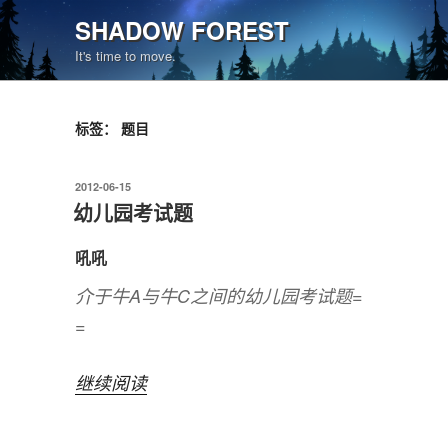
跳
SHADOW FOREST
至
It's time to move.
内
容
标签：
题目
发
2012-06-15
布
幼儿园考试题
于
吼吼
介于牛A与牛C之间的幼儿园考试题=
=
“幼
继续阅读
儿
园