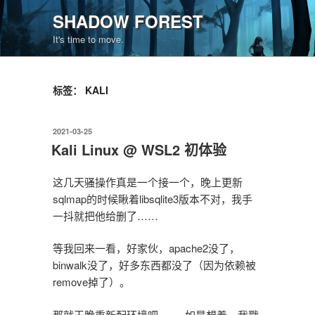
跳
SHADOW FOREST
至
It's time to move.
内
容
标签：
KALI
发
2021-03-25
布
Kali Linux @ WSL2 初体验
于
这几天骚操作真是一个接一个，晚上更新
sqlmap的时候瞅着libsqlite3版本不对，我手
一抖就把他给删了……
等我回来一看，好家伙，apache2没了，
binwalk没了，好多东西都没了（因为依赖被
remove掉了）。
那就干脆重新配环境吧 —— 如是想着，我戳