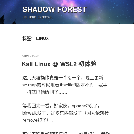
跳
SHADOW FOREST
至
It's time to move.
内
容
标签：
LINUX
发
2021-03-25
布
Kali Linux @ WSL2 初体验
于
这几天骚操作真是一个接一个，晚上更新
sqlmap的时候瞅着libsqlite3版本不对，我手
一抖就把他给删了……
等我回来一看，好家伙，apache2没了，
binwalk没了，好多东西都没了（因为依赖被
remove掉了）。
那就干脆重新配环境吧 —— 如是想着，我戳