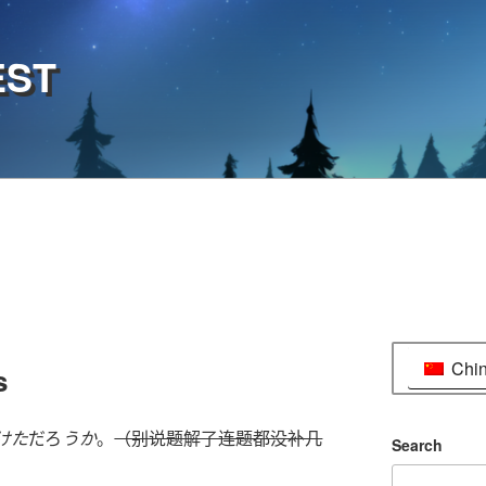
EST
Chi
s
けた
だろ
うか
。
（别说题解了连题都没补几
Search