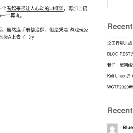
一个
看起来很让人心动的UI框架
，再加上招
)一个再说。
Recent
版
。虽然连手册都没翻，但是凭着
游戏玩家
直接A上去了（ry
全国行脚之旅
BLOG REST
我们一起网络
Kali Linux
WCTF202
Recen
Blu