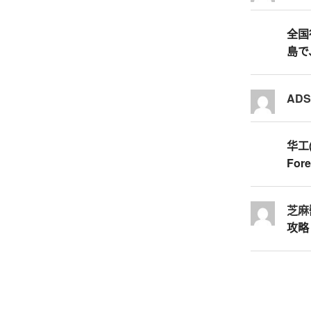
全国行
島で
AD
华工
Fore
芝麻
攻略