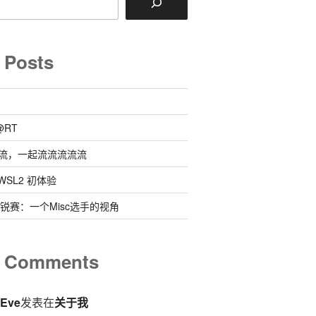
 Posts
@RT
流，一起流流流流流
 @ WSL2 初体验
0新锐赛：一个Misc选手的视角
t Comments
eEve
发表在
关于我