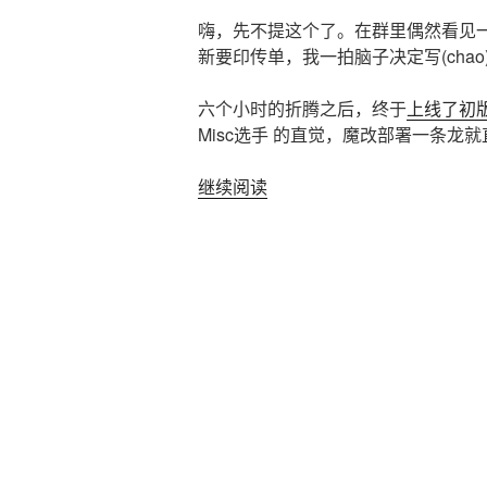
嗨，先不提这个了。在群里偶然看见
新要印传单，我一拍脑子决定写(chao
六个小时的折腾之后，终于
上线了初
Misc选手 的直觉，魔改部署一条龙就
“年
继续阅读
轻
人
的
第
一
次
Node.js”