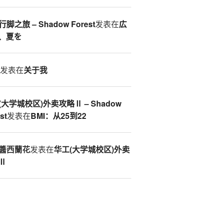
脚之旅 – Shadow Forest
发表在
広
、夏を
S
发表在
关于我
(大学城校区)外卖攻略Ⅱ – Shadow
st
发表在
BMI：从25到22
醬西蘭花
发表在
华工(大学城校区)外卖
Ⅱ