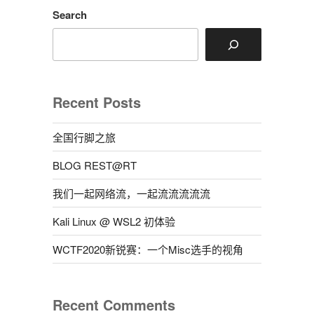
入
Search
偶
尔
会
无
响
Recent Posts
应
的
全国行脚之旅
解
决
BLOG REST@RT
方
案”
我们一起网络流，一起流流流流流
Kali Linux @ WSL2 初体验
WCTF2020新锐赛：一个Misc选手的视角
Recent Comments