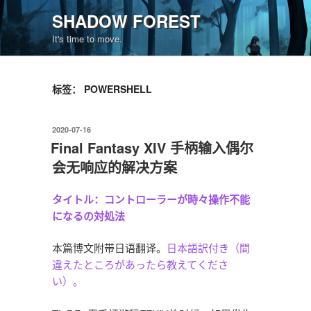
跳
SHADOW FOREST
至
It's time to move.
内
容
标签：
POWERSHELL
发
2020-07-16
布
Final Fantasy XIV 手柄输入偶尔
于
会无响应的解决方案
タイトル：コントローラーが時々操作不能
になるの対処法
本篇博文附带日语翻译。
日本語訳付き（間
違えたところがあったら教えてくださ
い）。