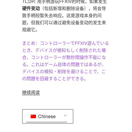
TL;DR: 用手柄游玩FFXIV的时候，如果发生
硬件变动
（包括新增和删除设备），将会导
致手柄短暂失去响应。这是游戏本身的问
题，但我们可以通过避免设备变动的发生来
规避它。
まとめ：コントローラーでFFXIV遊んでいる
とき、デバイスが検知もしく削除された場
合、コントローラーが数秒間操作不能にな
る。これはゲーム自体の問題ではあるが、
デバイスの検知・削除を避けることで、こ
の問題を回避することができる。
“Final
继续阅读
Fantasy
XIV
手
Chinese
柄
输