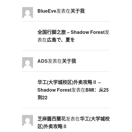
BlueEve
发表在
关于我
全国行脚之旅 – Shadow Forest
发
表在
広島で、夏を
ADS
发表在
关于我
华工(大学城校区)外卖攻略Ⅱ –
Shadow Forest
发表在
BMI：从25
到22
芝麻醬西蘭花
发表在
华工(大学城校
区)外卖攻略Ⅱ