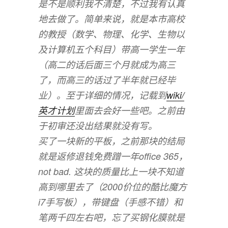
是不是顺利我不清楚，不过我有认真
地去做了。简单来说，就是本市高校
的教授（数学、物理、化学、生物以
及计算机五个科目）带高一学生一年
（高二的话后面三个月就成为高三
了，而高三的话过了半年就已经毕
业）。至于详细的情况，记载到
wiki/
英才计划
里面去会好一些吧。之前由
于初审还没出结果就没有写。
买了一块新的平板，之前那块的结局
就是返修退钱免费蹭一年office 365，
not bad. 这块的质量比上一块不知道
高到哪里去了（2000价位的酷比魔方
i7手写板），带键盘（手感不错）和
笔两千四左右吧，忘了买钢化膜就是