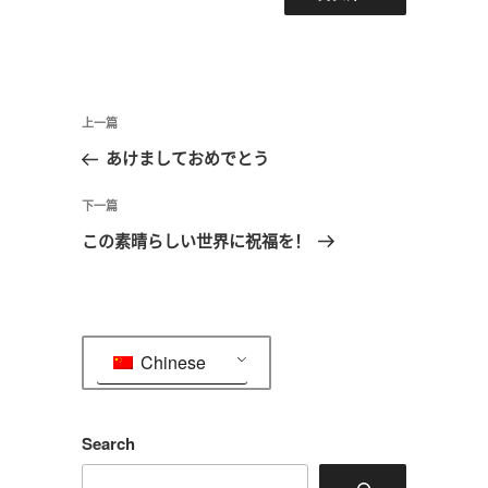
文
上
上一篇
章
一
あけましておめでとう
导
篇
航
文
下
下一篇
章
一
この素晴らしい世界に祝福を！
篇
文
章
Chinese
Search