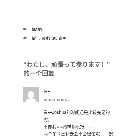
分
DIARY
类
标
新年
、
英才计划
、
高中
签
“わたし、頑張って参ります！”
的一个回复
i++
2016-01-18 07:22
看来Joshua的时间还是比较充足的
呢。
不像我= =两样都没报……
两个冬令营都去会不会很忙呢……祝