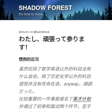
跳
SHADOW FOREST
至
It's time to move.
内
容
发
2016-01-10
由
SJOSHUA
布
わたし、頑張って参りま
于
す！
惯例的近况
虽然在除了数学英语以外的科目没有
什么自信，除了历史化学以外的科目
感觉并没有死命在读，anyway，順調
だった。
比较重要的一件事是报名了
英才计划
并通过了初审和面试两个环节，至于