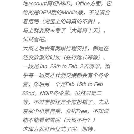
地account再切M$ID。Office方面，它
给的是OEM版的Mobile版，不过凑合
着用吧（淘宝上的码真的不贵）。
马上就要期末考了（大概再十天），
试试看吧。
大概之后会有两段行程安排，都是在
还没放假的时候（强行延长寒假）。
一段是Jan. 29th to Feb. 2去清华，似
乎每一届英才计划交接都会有个冬令
营；然后另一个是Feb.15th to Feb
22nd，NOIP冬令营。虽然只是二
等，不过学校还是全部报销了。去北
京那个机票自费，食宿Free，不知道
能不能看到雪呢（大概不行？）
这周六就拜师仪式了呢。期待。