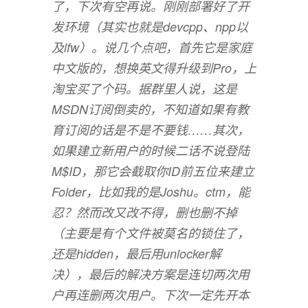
了，下次有空再说。刚刚部署好了开
发环境（其实也就是devcpp、npp以
及lfw）。说几个点吧，首先它是家庭
中文版的，想换英文得升级到Pro，上
淘宝买了个码。据群里人说，这是
MSDN订阅倒卖的，不知道如果有教
育订阅的话是不是不要钱……其次，
如果建立新用户的时候二话不说登陆
M$ID，那它会截取你ID前五位来建立
Folder，比如我的是Joshu。ctm，能
忍？然而改又改不得，删也删不掉
（主要是有个文件被莫名的锁住了，
还是hidden，最后用unlocker解
决），最后的解决方案是连切两次用
户再连删两次用户。下次一定先开本