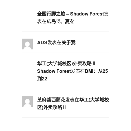
全国行脚之旅 – Shadow Forest
发
表在
広島で、夏を
ADS
发表在
关于我
华工(大学城校区)外卖攻略Ⅱ –
Shadow Forest
发表在
BMI：从25
到22
芝麻醬西蘭花
发表在
华工(大学城校
区)外卖攻略Ⅱ