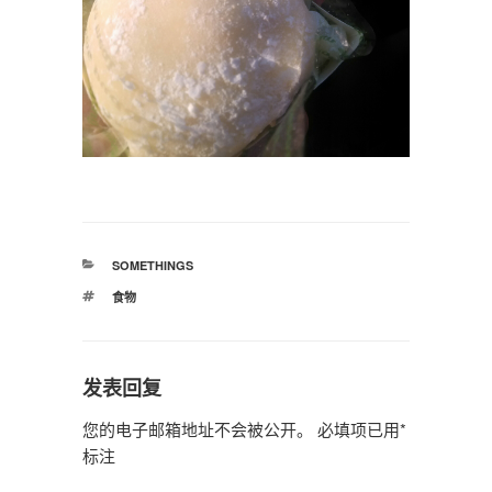
分
SOMETHINGS
类
标
食物
签
发表回复
您的电子邮箱地址不会被公开。
必填项已用
*
标注