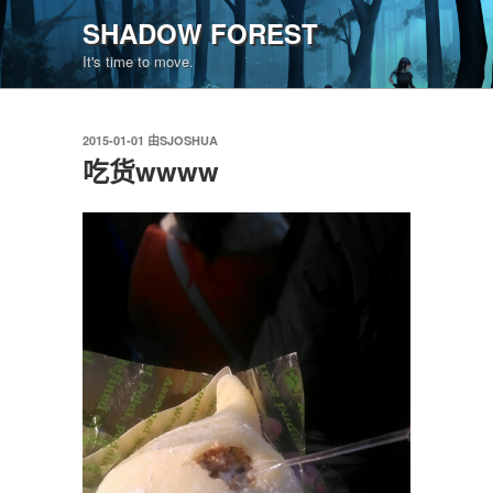
跳
SHADOW FOREST
至
It's time to move.
内
容
发
2015-01-01
由
SJOSHUA
布
吃货wwww
于