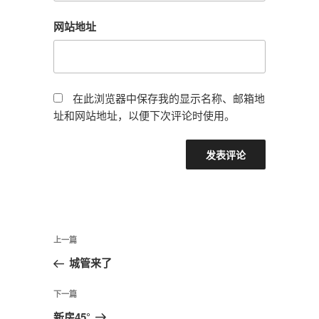
网站地址
在此浏览器中保存我的显示名称、邮箱地
址和网站地址，以便下次评论时使用。
文
上
上一篇
章
一
城管来了
导
篇
航
文
下
下一篇
章
一
新房45°