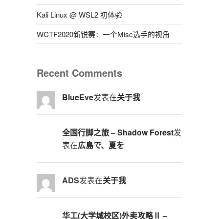
Kali Linux @ WSL2 初体验
WCTF2020新锐赛：一个Misc选手的视角
Recent Comments
BlueEve
发表在
关于我
全国行脚之旅 – Shadow Forest
发
表在
広島で、夏を
ADS
发表在
关于我
华工(大学城校区)外卖攻略Ⅱ –