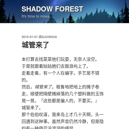
跳
SHADOW FOREST
至
It's time to move.
内
容
发
2015-01-01
由
SJOSHUA
布
城管来了
于
本打算去找菜菜他们玩耍，无奈人没空。
于是就跟着姑姑她们去鼓浪屿上了。
走着走着，有一个人在编字。手艺是不错
的。
然后，
城管来了
。粗鲁地把地上的摊子卷
走，顺便把隔壁摊掉落的几个塑料做的玉饰
晃一晃，『这些都是骗人的，不要买。』
城管来了。
那个伯伯叹道，我来岛上才几十天啊，头一
回遇到这种事。虽然声音仍然冷静，但是隐
约有一种强忍没流泪的感觉。