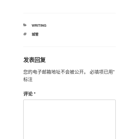
分
WRITING
类
标
城管
签
发表回复
您的电子邮箱地址不会被公开。
必填项已用
*
标注
评论
*