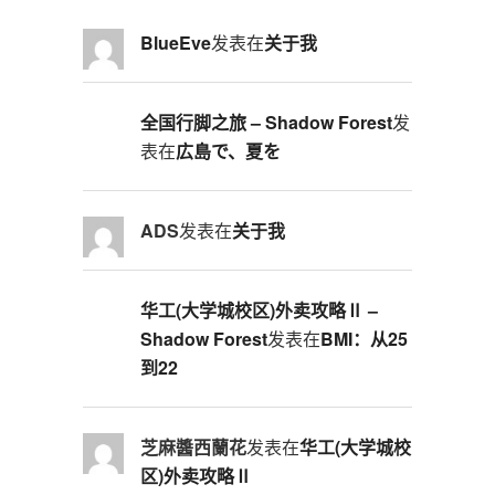
BlueEve
发表在
关于我
全国行脚之旅 – Shadow Forest
发
表在
広島で、夏を
ADS
发表在
关于我
华工(大学城校区)外卖攻略Ⅱ –
Shadow Forest
发表在
BMI：从25
到22
芝麻醬西蘭花
发表在
华工(大学城校
区)外卖攻略Ⅱ