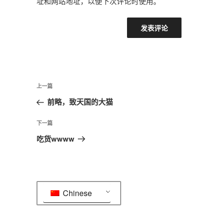
址和网站地址，以便下次评论时使用。
文
上
上一篇
章
一
前略，致天国的大猫
导
篇
航
文
下
下一篇
章
一
吃货wwww
篇
文
章
Chinese