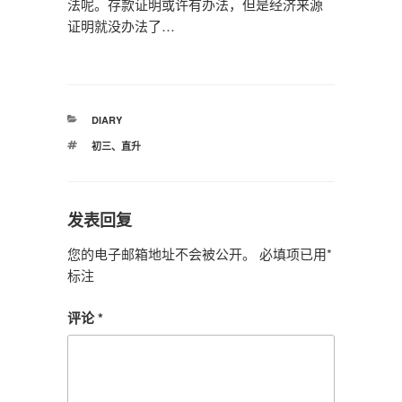
法呢。存款证明或许有办法，但是经济来源
证明就没办法了…
分
DIARY
类
标
初三
、
直升
签
发表回复
您的电子邮箱地址不会被公开。
必填项已用
*
标注
评论
*