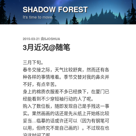
跳
SHADOW FOREST
至
It's time to move.
内
容
发
2015-03-21
由
SJOSHUA
布
3月近况@随笔
于
三月下旬。
春冬交接之际，天气比较舒爽，然而还有各
种各样的事情堆着。季节交替对我的鼻炎并
不好，有点辛苦。
身上的棉质衣服差不多已经换下，在厦门已
经能看到不少穿短袖行动的人了呢。
购入了数位板，随即发现自己是手残这一事
实。果然画画的话还是先从纸上开始练比较
妥当…临摹的话或许还可以（因为有钢笔可
以用，但终究不是自己画的）。不过现在也
没这时间了呢。