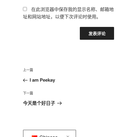
在此浏览器中保存我的显示名称、邮箱地
址和网站地址，以便下次评论时使用。
文
上
上一篇
章
一
I am Peekay
导
篇
航
文
下
下一篇
章
一
今天是个好日子
篇
文
章