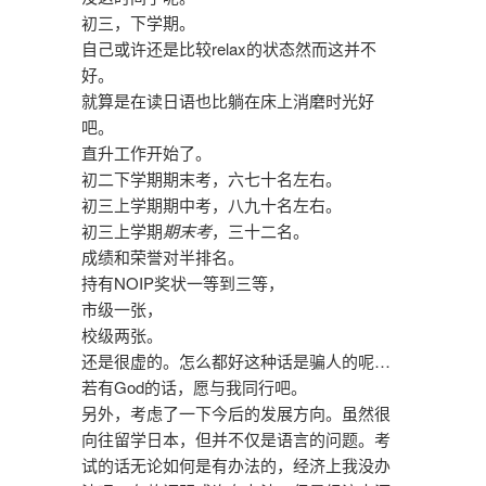
初三，下学期。
自己或许还是比较relax的状态然而这并不
好。
就算是在读日语也比躺在床上消磨时光好
吧。
直升工作开始了。
初二下学期期末考，六七十名左右。
初三上学期期中考，八九十名左右。
初三上学期
期末考
，三十二名。
成绩和荣誉对半排名。
持有NOIP奖状一等到三等，
市级一张，
校级两张。
还是很虚的。怎么都好这种话是骗人的呢…
若有God的话，愿与我同行吧。
另外，考虑了一下今后的发展方向。虽然很
向往留学日本，但并不仅是语言的问题。考
试的话无论如何是有办法的，经济上我没办