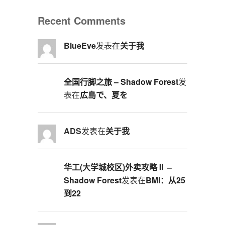
Recent Comments
BlueEve
发表在
关于我
全国行脚之旅 – Shadow Forest
发
表在
広島で、夏を
ADS
发表在
关于我
华工(大学城校区)外卖攻略Ⅱ –
Shadow Forest
发表在
BMI：从25
到22