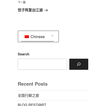
航
文
下
下一篇
章
一
饺子阵复出江湖
篇
文
章
Chinese
Search
Recent Posts
全国行脚之旅
BLOG REST@RT