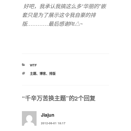
好吧，我承认我搞这么多“华丽的”嵌
套只是为了展示这令我自豪的排
版…………最后感谢Rt△~
分
WTF
类
标
主题
、
博客
、
排版
签
“千辛万苦换主题”的2个回复
Jiajun
2012-06-01 18:17