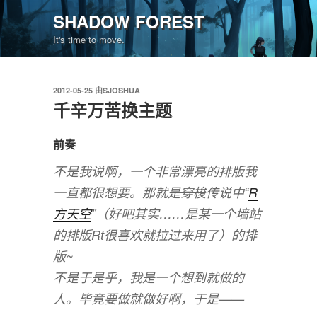
跳
SHADOW FOREST
至
It's time to move.
内
容
发
2012-05-25
由
SJOSHUA
布
千辛万苦换主题
于
前奏
不是我说啊，一个非常漂亮的排版我
一直都很想要。那就是
穿梭
传说中“
R
方天空
”（好吧其实……是某一个墙站
的排版Rt很喜欢就拉过来用了）的排
版~
不是于是乎，我是一个想到就做的
人。毕竟要做就做好啊，于是——