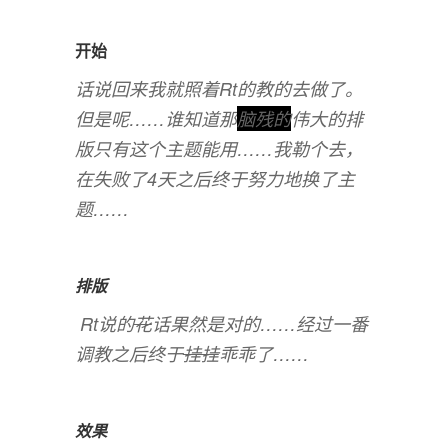
开始
话说回来我就照着Rt的教的去做了。
但是呢……谁知道那
脑残的
伟大的排
版只有这个主题能用……我勒个去，
在失败了4天之后终于努力地换了主
题……
排版
Rt说的
花
话果然是对的……经过一番
调教之后终于
挂挂
乖乖了……
效果