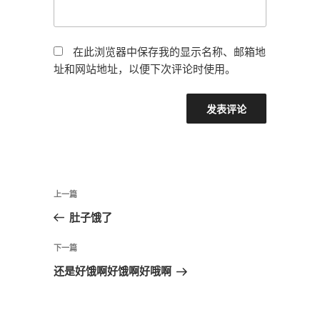
在此浏览器中保存我的显示名称、邮箱地
址和网站地址，以便下次评论时使用。
文
上
上一篇
章
一
肚子饿了
导
篇
航
文
下
下一篇
章
一
还是好饿啊好饿啊好哦啊
篇
文
章