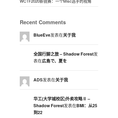
WCTF2020新锐赛：一个Misc选手的视角
Recent Comments
BlueEve
发表在
关于我
全国行脚之旅 – Shadow Forest
发
表在
広島で、夏を
ADS
发表在
关于我
华工(大学城校区)外卖攻略Ⅱ –
Shadow Forest
发表在
BMI：从25
到22