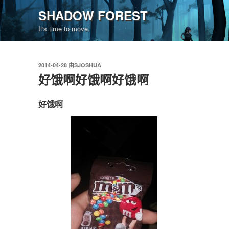
跳
SHADOW FOREST
至
It's time to move.
内
容
发
2014-04-28
由
SJOSHUA
布
好饿啊好饿啊好饿啊
于
好饿啊