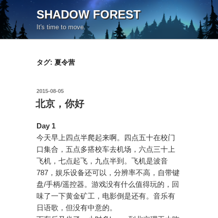
コ
SHADOW FOREST
ン
It's time to move.
テ
ン
ツ
タグ:
夏令营
へ
ス
キ
投
2015-08-05
ッ
稿
北京，你好
日:
プ
Day 1
今天早上四点半爬起来啊。四点五十在校门
口集合，五点多搭校车去机场，六点三十上
飞机，七点起飞，九点半到。飞机是波音
787，娱乐设备还可以，分辨率不高，自带键
盘/手柄/遥控器。游戏没有什么值得玩的，回
味了一下黄金矿工，电影倒是还有。音乐有
日语歌，但没有中意的。