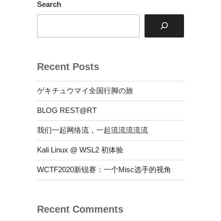
种
Search
欢
乐
不
解
Recent Posts
释”
の
ゲキチュウマイ全国行脚の旅
BLOG REST@RT
我们一起网络流，一起流流流流流
Kali Linux @ WSL2 初体验
WCTF2020新锐赛：一个Misc选手的视角
Recent Comments