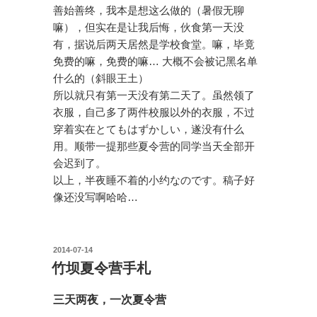
善始善终，我本是想这么做的（暑假无聊
嘛），但实在是让我后悔，伙食第一天没
有，据说后两天居然是学校食堂。嘛，毕竟
免费的嘛，免费的嘛… 大概不会被记黑名单
什么的（斜眼王土）
所以就只有第一天没有第二天了。虽然领了
衣服，自己多了两件校服以外的衣服，不过
穿着实在とてもはずかしい，遂没有什么
用。顺带一提那些夏令营的同学当天全部开
会迟到了。
以上，半夜睡不着的小约なのです。稿子好
像还没写啊哈哈…
投
2014-07-14
稿
竹坝夏令营手札
日:
三天两夜，一次夏令营