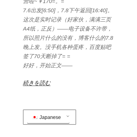
营啦~￥170=。=
7.6出发[6:50]，7.8下午返回[16:40]。
这次是实时记录（好家伙，满满三页
A4纸，正反）——电子设备不许带，
所以照片什么的没有，博客什么的7.8
晚上发。没手机各种蛋疼，百度贴吧
签了70天断掉了= =
好好，开始正文——
“安
続きを読む
防
三
日
Japanese
游，
各