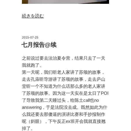
“北
続きを読む
京，
你
好”
投
2015-07-25
稿
の
七月报告@续
日:
之前说过要去法治夏令营，结果只去了一天
我就跑了。
第一天呢，我们听老人家讲了苏颂的故事，
走去孔庙听导游讲了苏颂的故事，走去庐山
堂听一个不知道为什么话那么多的老人家讲
了苏颂的故事。因为这一天实在是太日了POI
了导致我第二天睡过头，给陈土call也no
answering，于是法院没去成。既然如此为什
么我还要去那傻逼的演讲比赛和手抄报制作
呢（斜眼），下午反正ex班开会我就直接翘
掉了。