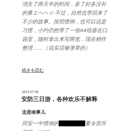
消失了两天半的时间，多了好多没补
的番エヘヘ☆ 不过，自然也带回来了
不少的故事。按照惯例，也可以说是
习惯，小约仍然带了一张A4纸塞在口
袋里，随时拿出来写两笔，现在稍作
整理……（说实话够潦草的）
“竹
続きを読む
坝
夏
令
投
2013-07-08
稿
营
安防三日游，各种欢乐不解释
日:
手
札”
这是啥事儿
の
同安一中惯例的
强制性收费
夏令营开