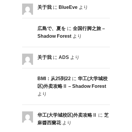
关于我
に
BlueEve
より
広島で、夏を
に
全国行脚之旅 –
Shadow Forest
より
关于我
に
ADS
より
BMI：从25到22
に
华工(大学城校
区)外卖攻略Ⅱ – Shadow Forest
より
华工(大学城校区)外卖攻略Ⅱ
に
芝
麻醬西蘭花
より