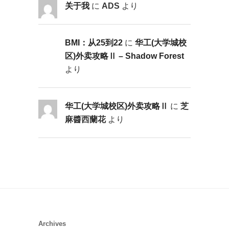
关于我
に
ADS
より
BMI：从25到22
に
华工(大学城校
区)外卖攻略Ⅱ – Shadow Forest
より
华工(大学城校区)外卖攻略Ⅱ
に
芝
麻醬西蘭花
より
Archives