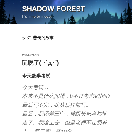
コ
SHADOW FOREST
ン
It's time to move.
テ
ン
ツ
タグ:
悲伤的故事
へ
ス
キ
投
2014-03-13
ッ
稿
玩脱了( ･`д･´)
日:
プ
今天数学考试
今天考试…
本来不是什么问题，b不过考虑到担心
最后写不完，我从后往前写。
最后，我还差三空，被组长把考卷扯
走了。我追上去，但是老师不让我补
上 。那三空一空10分。