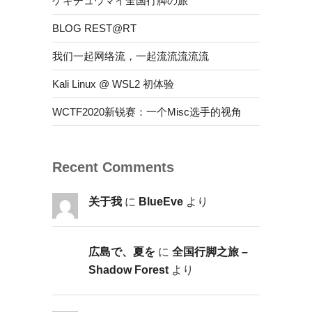
ゲキチュウマイ全国行脚の旅
BLOG REST@RT
我们一起网络流，一起流流流流流
Kali Linux @ WSL2 初体验
WCTF2020新锐赛：一个Misc选手的视角
Recent Comments
关于我
に
BlueEve
より
広島で、夏を
に
全国行脚之旅 –
Shadow Forest
より