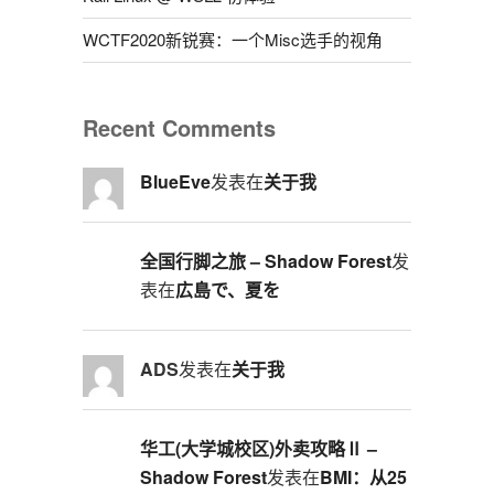
WCTF2020新锐赛：一个Misc选手的视角
Recent Comments
BlueEve
发表在
关于我
全国行脚之旅 – Shadow Forest
发
表在
広島で、夏を
ADS
发表在
关于我
华工(大学城校区)外卖攻略Ⅱ –
Shadow Forest
发表在
BMI：从25