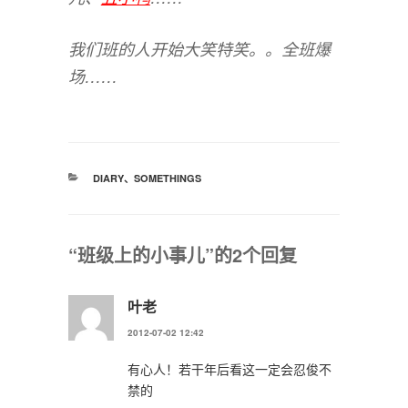
我们班的人开始大笑特笑。。全班爆
场……
分
DIARY
、
SOMETHINGS
类
“班级上的小事儿”的2个回复
叶老
2012-07-02 12:42
有心人！若干年后看这一定会忍俊不
禁的