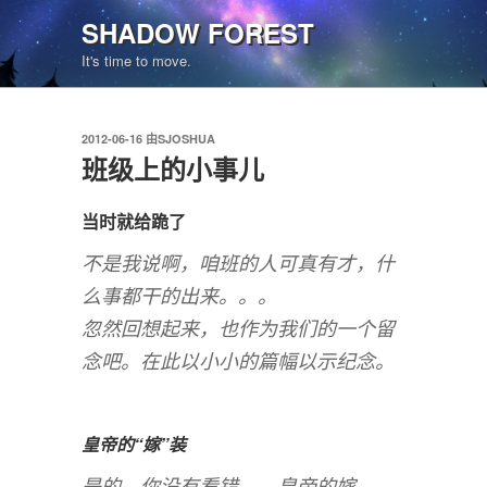
跳
SHADOW FOREST
至
It's time to move.
内
容
发
2012-06-16
由
SJOSHUA
布
班级上的小事儿
于
当时就给跪了
不是我说啊，咱班的人可真有才，什
么事都干的出来。。。
忽然回想起来，也作为我们的一个留
念吧。在此以小小的篇幅以示纪念。
皇帝的“嫁”装
是的，你没有看错……皇帝的嫁