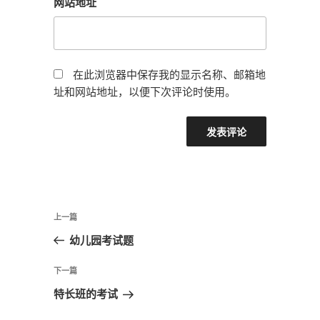
网站地址
在此浏览器中保存我的显示名称、邮箱地
址和网站地址，以便下次评论时使用。
文
上
上一篇
章
一
幼儿园考试题
导
篇
航
文
下
下一篇
章
一
特长班的考试
篇