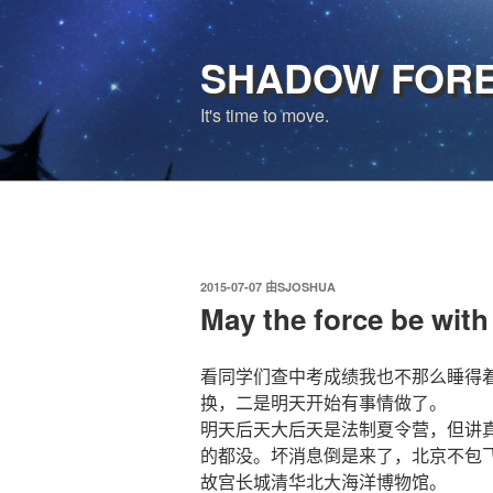
跳
至
SHADOW FOR
内
容
It's time to move.
发
2015-07-07
由
SJOSHUA
布
May the force be with
于
看同学们查中考成绩我也不那么睡得
换，二是明天开始有事情做了。
明天后天大后天是法制夏令营，但讲
的都没。坏消息倒是来了，北京不包飞机
故宫长城清华北大海洋博物馆。