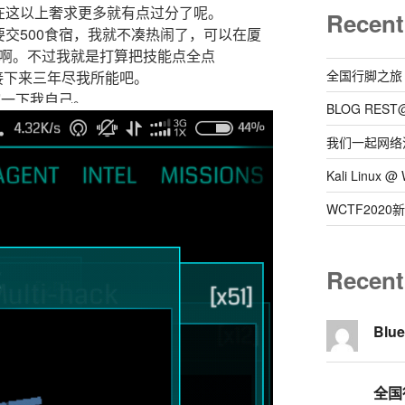
在这以上奢求更多就有点过分了呢。
Recent
交500食宿，我就不凑热闹了，可以在厦
）的啊。不过我就是打算把技能点全点
全国行脚之旅
就在接下来三年尽我所能吧。
先瞎一下我自己。
BLOG REST
我们一起网络
Kali Linux
WCTF202
Recen
Blu
全国行