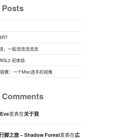
 Posts
@RT
流，一起流流流流流
 @ WSL2 初体验
0新锐赛：一个Misc选手的视角
t Comments
eEve
发表在
关于我
脚之旅 – Shadow Forest
发表在
広