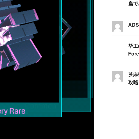
島で
AD
华工
Fore
芝麻
攻略