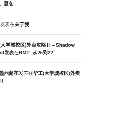
、夏を
S
发表在
关于我
(大学城校区)外卖攻略Ⅱ – Shadow
st
发表在
BMI：从25到22
醬西蘭花
发表在
华工(大学城校区)外卖
Ⅱ