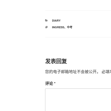
分
DIARY
类
标
INGRESS
、
中考
签
发表回复
您的电子邮箱地址不会被公开。
必填
评论
*