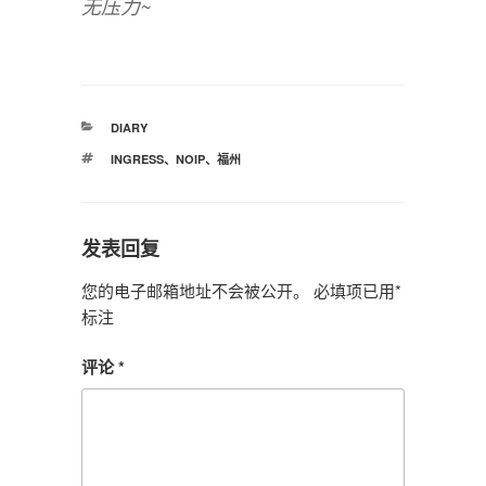
无压力~
分
DIARY
类
标
INGRESS
、
NOIP
、
福州
签
发表回复
您的电子邮箱地址不会被公开。
必填项已用
*
标注
评论
*