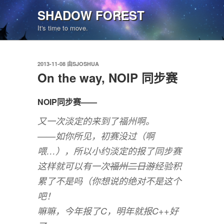
跳
SHADOW FOREST
至
It's time to move.
内
容
发
2013-11-08
由
SJOSHUA
布
On the way, NOIP 同步赛
于
NOIP同步赛——
又一次淡定的来到了福州啊。
——如你所见，初赛没过（啊
喂…），所以小约淡定的报了同步赛
这样就可以有一次
福州二日游
经验积
累了不是吗（你想说的绝对不是这个
吧！
嘛嘛，今年报了C，明年就报C++好