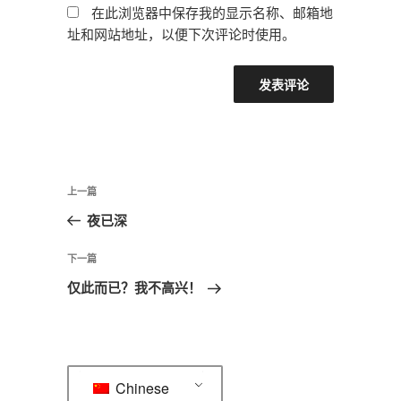
在此浏览器中保存我的显示名称、邮箱地
址和网站地址，以便下次评论时使用。
文
上
上一篇
章
一
夜已深
导
篇
航
文
下
下一篇
章
一
仅此而已？我不高兴！
篇
文
章
Chinese