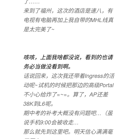
了……
来到了福州，这次的酒店是速八，有
电视有电脑再加上我自带的MHL线真
是太完美了~
（还有Play Station
Portable * 洪老师有半夜收走电子设
备的习惯
咳咳，上面我啥都没说，看到的也请
务必当做没看到啊。
话说回来，这次我还带着Ingress的活
动呢~试机的时候把那边的高级Portal
不小心给炸了=~=。算了，AP还差
38K到L6呢。
期中考的补考大概没有问题吧…（虽
说手机9:00会被收走…
那么就先到这里吧。明天信心满满毫