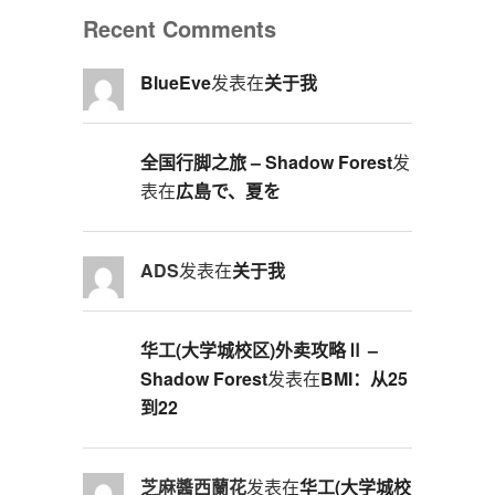
Recent Comments
BlueEve
发表在
关于我
全国行脚之旅 – Shadow Forest
发
表在
広島で、夏を
ADS
发表在
关于我
华工(大学城校区)外卖攻略Ⅱ –
Shadow Forest
发表在
BMI：从25
到22
芝麻醬西蘭花
发表在
华工(大学城校