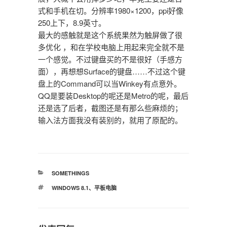
式和手机在切。分辨率1980×1200，ppi好像
250上下，8.9英寸。
最大的感触就是这个系统果然为触屏做了很
多优化 ，和在学校电脑上用起来完全就不是
一个感觉。不过键盘买的不是很好（手感方
面），再想想Surface的键盘……不过这个键
盘上的Command可以当Winkey有点意外。
QQ是要装Desktop的呢还是Metro的呢，最后
还是选了后者，截图还是有那么些麻烦的；
输入法方面我没有装别的，就用了原配的。
分
SOMETHINGS
类
标
WINDOWS 8.1
、
平板电脑
签