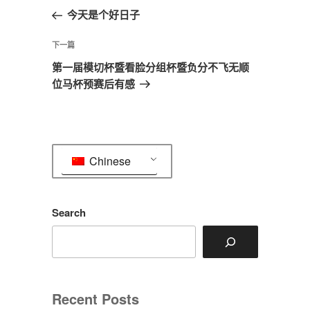
章
一
今天是个好日子
导
篇
航
文
下
下一篇
章
一
第一届模切杯暨看脸分组杯暨负分不飞无顺
篇
位马杯预赛后有感
文
章
Chinese
Search
Recent Posts