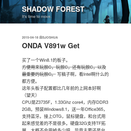
跳
SHADOW FOREST
至
It's time to move.
内
容
发
2015-04-18
由
SJOSHUA
布
ONDA V891w Get
于
买了一个Win8.1的板子。
方便用来玩舰C，玩舰C，还有玩舰C，以及
最重要的玩舰C。
写稿子啊，看Intel啊什么的
都方便。
这年头板子配置都比几年前的上网本好啊
（望天）
CPU是Z3735F，1.33Ghz core4，内存DDR3
2GB。预装Windows8.1，送一年Office365，
支持蓝牙。接上OTG，鼠标键盘，和台式用
起来感觉差的不是很多。硬盘32G支持TF拓
展，大概不会用掉多少吧，毕竟主要还是台