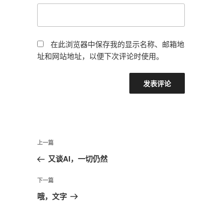
在此浏览器中保存我的显示名称、邮箱地
址和网站地址，以便下次评论时使用。
文
上
上一篇
章
一
又谈AI，一切仍然
导
篇
航
文
下
下一篇
章
一
哦，文字
篇
文