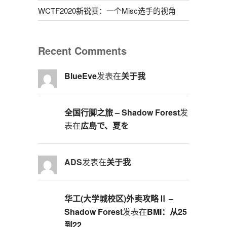
WCTF2020新锐赛：一个Misc选手的视角
Recent Comments
BlueEve
发表在
关于我
全国行脚之旅 – Shadow Forest
发
表在
広島で、夏を
ADS
发表在
关于我
华工(大学城校区)外卖攻略Ⅱ –
Shadow Forest
发表在
BMI：从25
到22