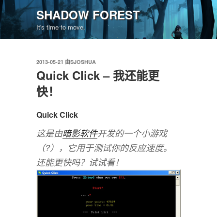
跳
SHADOW FOREST
至
It's time to move.
内
容
发
2013-05-21
由
SJOSHUA
布
Quick Click – 我还能更
于
快！
Quick Click
这是由
暗影软件
开发的一个小游戏
（?），它用于测试你的反应速度。
还能更快吗？试试看！