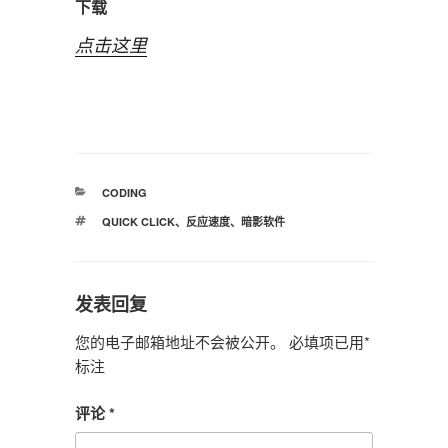
下载
点击这里
分
CODING
类
标
QUICK CLICK
、
反应速度
、
暗影软件
签
发表回复
您的电子邮箱地址不会被公开。
必填项已用
*
标注
评论
*