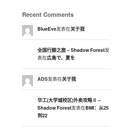
Recent Comments
BlueEve
发表在
关于我
全国行脚之旅 – Shadow Forest
发
表在
広島で、夏を
ADS
发表在
关于我
华工(大学城校区)外卖攻略Ⅱ –
Shadow Forest
发表在
BMI：从25
到22