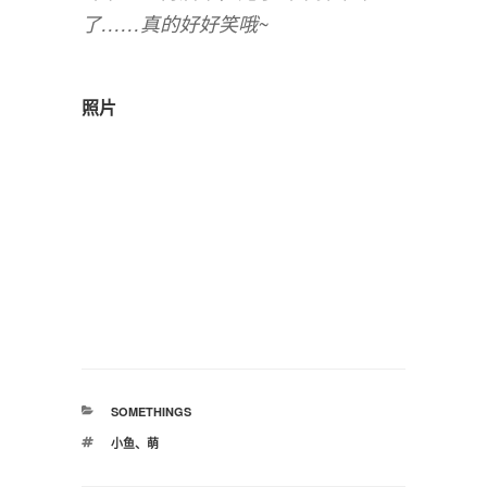
了……真的好好笑哦~
照片
分
SOMETHINGS
类
标
小鱼
、
萌
签