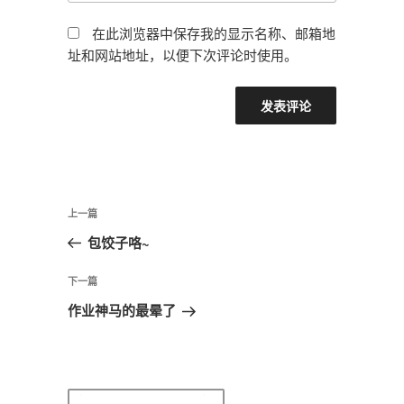
在此浏览器中保存我的显示名称、邮箱地
址和网站地址，以便下次评论时使用。
文
上
上一篇
章
一
包饺子咯~
导
篇
航
文
下
下一篇
章
一
作业神马的最晕了
篇
文
章