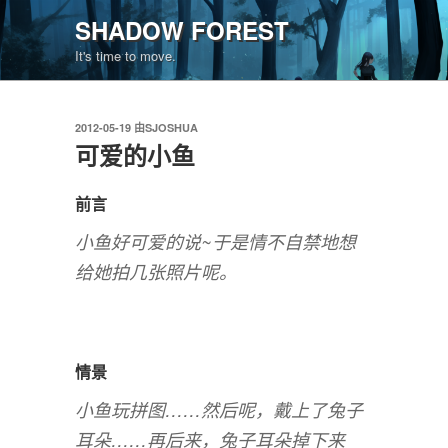
跳
SHADOW FOREST
至
It's time to move.
内
容
发
2012-05-19
由
SJOSHUA
布
可爱的小鱼
于
前言
小鱼好可爱的说~于是情不自禁地想
给她拍几张照片呢。
情景
小鱼玩拼图……然后呢，戴上了兔子
耳朵……再后来，兔子耳朵掉下来