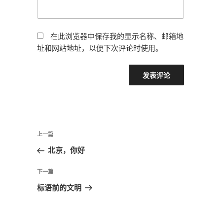
在此浏览器中保存我的显示名称、邮箱地
址和网站地址，以便下次评论时使用。
文
上
上一篇
章
一
北京，你好
导
篇
航
文
下
下一篇
章
一
标语前的文明
篇
文
章