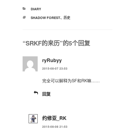
分
DIARY
类
标
SHADOW FOREST
、
历史
签
“SRKF的来历”的5个回复
ryRubyy
2015-08-07 23:53
完全可以解释为SF和RK嘛……
回复
约修亚_RK
2015-08-08 21:53