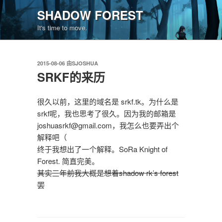
跳
SHADOW FOREST
至
It's time to move.
内
容
发
2015-08-06
由
SJOSHUA
布
SRKF的来历
于
很久以前，这里的域名是 srkf.tk。为什么是
srkf呢，我也思考了很久。因为我的邮箱是
joshuasrkf@gmail.com，我怎么也要弄出个
解释吧（
终于我想出了一个解释。SoRa Knight of
Forest. 简直完美。
其实三年前我大概是想着shadow rk’s forest
罢