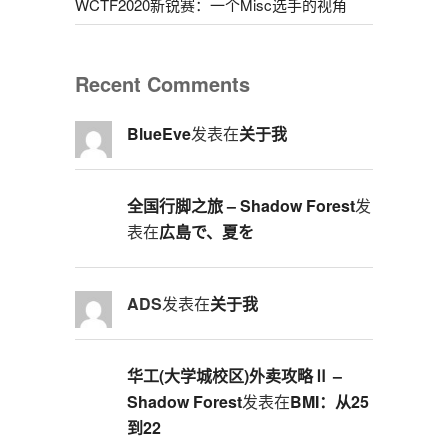
WCTF2020新锐赛：一个Misc选手的视角
Recent Comments
BlueEve
发表在
关于我
全国行脚之旅 – Shadow Forest
发
表在
広島で、夏を
ADS
发表在
关于我
华工(大学城校区)外卖攻略Ⅱ –
Shadow Forest
发表在
BMI：从25
到22