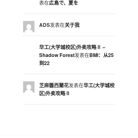
表在
広島で、夏を
ADS
发表在
关于我
华工(大学城校区)外卖攻略Ⅱ –
Shadow Forest
发表在
BMI：从25
到22
芝麻醬西蘭花
发表在
华工(大学城校
区)外卖攻略Ⅱ