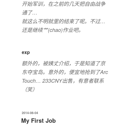
开始军训，在之前的几天把自由战争
通了…
就这么不明就里的结束了呢。不过…
还是继续艹(chao)作业吧。
exp
额外的，被姨丈介绍，于是知道了京
东夺宝岛。意外的，便宜地抢到了Arc
Touch… 233CNY出售，有意者联系
（笑）
发
2014-08-04
布
My First Job
于