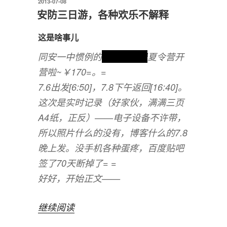
令
发
2013-07-08
布
营
安防三日游，各种欢乐不解释
于
手
札”
这是啥事儿
同安一中惯例的
强制性收费
夏令营开
营啦~￥170=。=
7.6出发[6:50]，7.8下午返回[16:40]。
这次是实时记录（好家伙，满满三页
A4纸，正反）——电子设备不许带，
所以照片什么的没有，博客什么的7.8
晚上发。没手机各种蛋疼，百度贴吧
签了70天断掉了= =
好好，开始正文——
“安
继续阅读
防