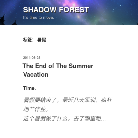
跳
SHADOW FOREST
至
It's time to move.
内
容
标签：
暑假
发
2014-08-23
布
The End of The Summer
于
Vacation
Time.
暑假要结束了，最近几天军训，疯狂
地艹作业。
这个暑假做了什么，去了哪里呢…