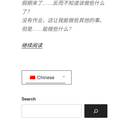
假期来了……反而不知道该做些什么
了？
没有作业，这让我能做些其他的事。
但是……能做些什么？
“现
继续阅读
在
我
能
Chinese
做
什
么？”
Search