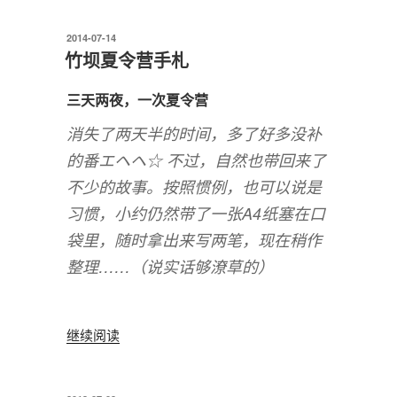
发
2014-07-14
布
竹坝夏令营手札
于
三天两夜，一次夏令营
消失了两天半的时间，多了好多没补
的番エヘヘ☆ 不过，自然也带回来了
不少的故事。按照惯例，也可以说是
习惯，小约仍然带了一张A4纸塞在口
袋里，随时拿出来写两笔，现在稍作
整理……（说实话够潦草的）
“竹
继续阅读
坝
夏