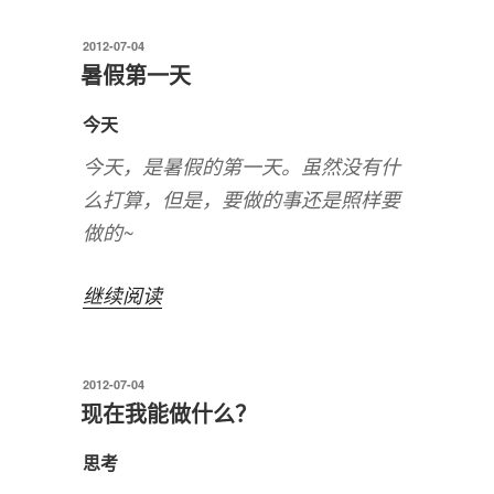
三
发
2012-07-04
日
布
暑假第一天
游，
于
各
今天
种
今天，是暑假的第一天。虽然没有什
欢
么打算，但是，要做的事还是照样要
乐
做的~
不
解
“暑
继续阅读
释”
假
第
发
2012-07-04
一
布
现在我能做什么？
天”
于
思考