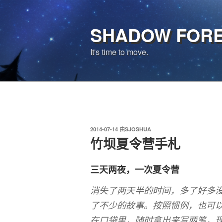
跳
至
SHADOW FOR
内
容
It's time to move.
发
2014-07-14
由
SJOSHUA
布
竹坝夏令营手札
于
三天两夜，一次夏令营
消失了两天半的时间，多了好多没
了不少的故事。按照惯例，也可以
在口袋里，随时拿出来写两笔，