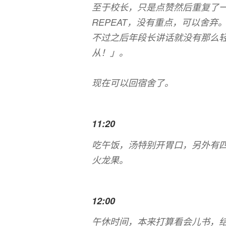
至于校长，只是点赞然后重复了
REPEAT，没有重点，可以舍弃
不过之后年段长讲话就没有那么
从！」。
绝对服从你妹啊，中央
理所当然的事情，但是用不着这
现在可以回宿舍了。
11:20
吃午饭，汤特别开胃口，另外有
火龙果。
12:00
午休时间，本来打算看会儿书，结