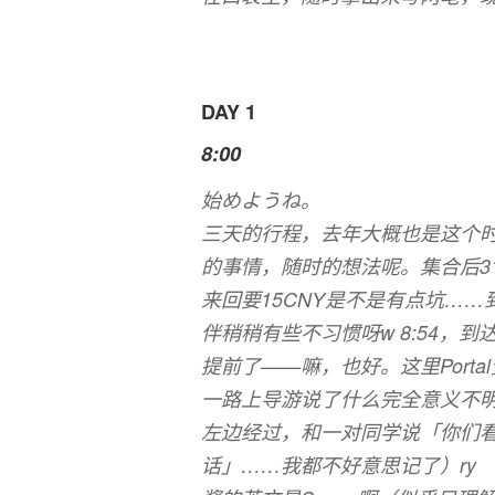
DAY 1
8:00
始めようね。
三天的行程，去年大概也是这个
的事情，随时的想法呢。集合后3
来回要15CNY是不是有点坑……
伴稍稍有些不习惯呀w 8:54，
提前了——嘛，也好。这里Porta
一路上导游说了什么完全意义不
左边经过，和一对同学说「你们
话」……我都不好意思记了）ry