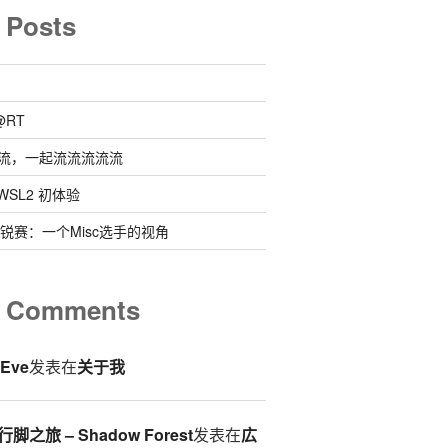
 Posts
@RT
流，一起流流流流流
 @ WSL2 初体验
0新锐赛：一个Misc选手的视角
t Comments
eEve
发表在
关于我
脚之旅 – Shadow Forest
发表在
広