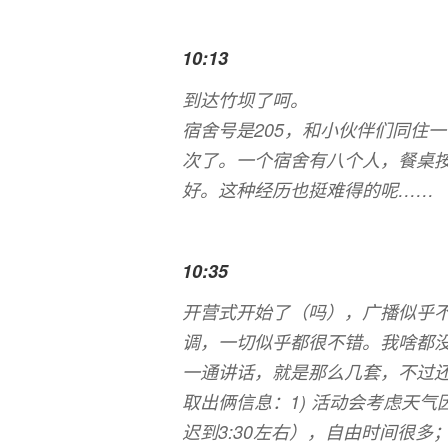
10:13
到达竹坝了呵。
宿舍号是205，和小伙伴们同住
次了。一个宿舍有八个人，餐桌
好。这种经历也挺难得的呢……
10:35
开营式开始了（吗），广播似乎
调，一切似乎都很不错。我啥都
一通讲话，就是那么几套，不过
取出俩信息：1) 活动会考虑天气
迟到3:30左右），自由时间很多