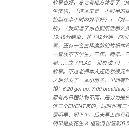
故事也好，总之有地方休息了（
生伎俩，「这本来是一小时半的
控制在半小时内好不好？」「好
听」「我知道了你也别废话那么
19:48分结束，花了42分钟，
事，还有一名古稀高龄的竹坝体
一直放不下学生，三年、两年、
局……立了FLAG，没办法了）
故事。不过老师本人还仍然很元
之后分发了一本小册子，里面有些
排：6:20 get up; 7:00 breakfast
原有的日程计划不同，是分为
捡
证三个EVENT来的，同时也有三
是明早、明下午、后天早上的行
明早是拔花生 & 植物身份证制作