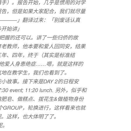
摊手）。报告开始，几乎是惯用的对学
报告，但是如果大家配合，我们就尽量
————」翻译过来：「别废话认真
多开始讲」
时间把握的还可以。讲了一些归侨的故
育老教师，他本要和爱人回同安，结果
三年、四年，终于（其实是标准结
，他爱人身患绝症……嗯，就是这样的
气地在教学生，我们也看到了。
小故事。接下来是DAY 2的日程安
; 7:30 event; 11:20 lunch. 另外，似乎和
做肥皂、做糕点、拔花生&做植物身份
个GROUP，轮换进行，这样看来也就
程。这样，也大体明了了。
呢。