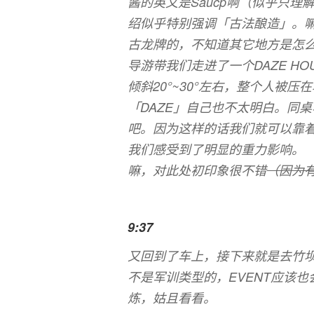
酱的英文是Saucp啊（似乎只
绍似乎特别强调「古法酿造」。
古龙牌的，不知道其它地方是怎
导游带我们走进了一个DAZE H
倾斜20°~30°左右，整个人被
「DAZE」自己也不太明白。同桌
吧。因为这样的话我们就可以靠
我们感受到了明显的重力影响。
嘛，对此处初印象很不错
（因为
9:37
又回到了车上，接下来就是去竹
不是军训类型的，EVENT应该
炼，姑且看看。