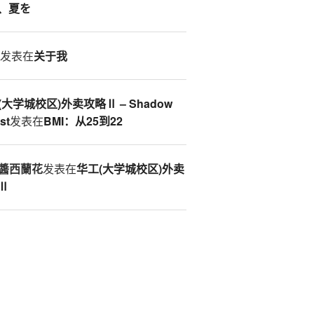
、夏を
S
发表在
关于我
(大学城校区)外卖攻略Ⅱ – Shadow
st
发表在
BMI：从25到22
醬西蘭花
发表在
华工(大学城校区)外卖
Ⅱ