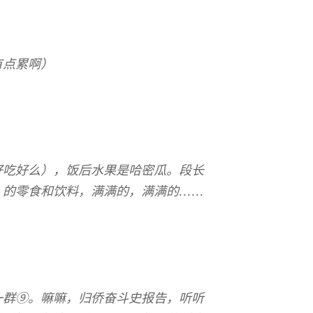
有点累啊）
好吃好么），饭后水果是哈密瓜。段长
）的零食和饮料，满满的，满满的……
一群⑨。嘛嘛，归侨奋斗史报告，听听