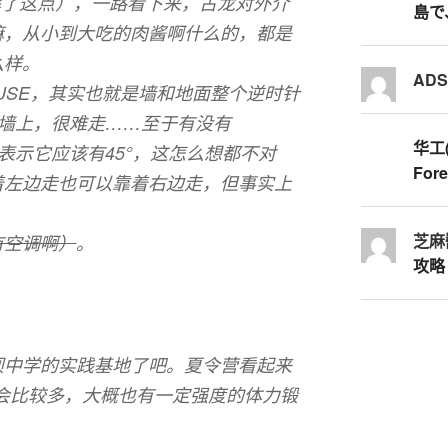
理解了这点），一路看下来，古龙对外介
島で
嘛，从小到大吃的肉酱啊什么的，都是
么样。
AD
OUSE，其实也就是墙和地面整个逆时针
压在墙上，很难走……至于有没有
华工
表示它应该有45°，这怎么想都不对
Fore
着左边走也可以靠着右边走，但事实上
芝麻
有空调啊）
。
攻略
坝中学的实践基地了吧。夏令营看起来
也会比较多，大概也有一定强度的体力锻