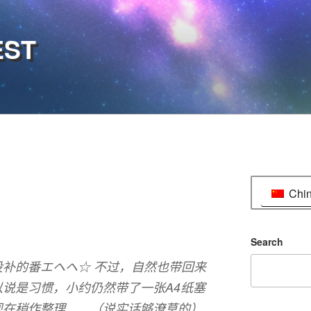
EST
Chi
Search
补的番エヘヘ☆ 不过，自然也带回来
说是习惯，小约仍然带了一张A4纸塞
现在稍作整理……（说实话够潦草的）