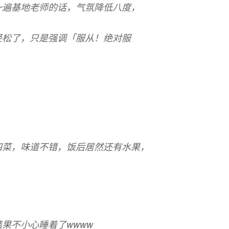
一遍基地老师的话，气氛降低八度，
。
轻松了，只是强调「服从！绝对服
集权你妹啊……虽然说遵守规章制度是
样吧。
四菜，味道不错，饭后居然还有水果，
果不小心睡着了wwww