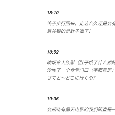
18:10
终于步行回来，走这么久还是会
最关键的是肚子饿了！
18:52
晚饭令人欣慰（肚子饿了什么都
没收了一个食堂门口（字面意思
さてと～どこに行くの？
19:06
会期待有露天电影的我们简直是