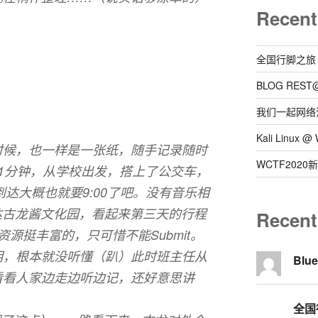
Recent
全国行脚之旅
BLOG REST
我们一起网络
Kali Linux
时候，也一样是一张纸，随手记录随时
WCTF202
1分钟，从学校出发，搭上了公交车，
到达大概也就要9:00了吧。没有音乐相
到达古龙酱文化园，看起来第三天的行程
Recen
l资源挺丰富的，只可惜不能Submit。
明，根本就没听懂（趴）此时班主任从
Blu
看看人家边走边听边记，还好意思讲
全国行