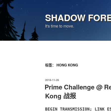
跳
至
SHADOW FOR
内
容
It's time to move.
标签：
HONG KONG
发
2018-11-26
布
Prime Challenge @ R
于
Kong 战报
BEGIN TRANSMISSION; LINK E