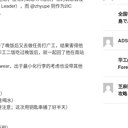
ader），而 @zhyupe 则作为2IC
记。
全国行
島で
AD
了，约了晚饭后又去做任务打广工，结果害得他
华工二饭吃过晚饭后，就一起回了他在南站
华工
derwear，出于最小化行李的考虑也没带其他
Fore
芝麻
多）
攻略
住喝水）
要注意；这次用钥匙串捅了好半天）
返程）