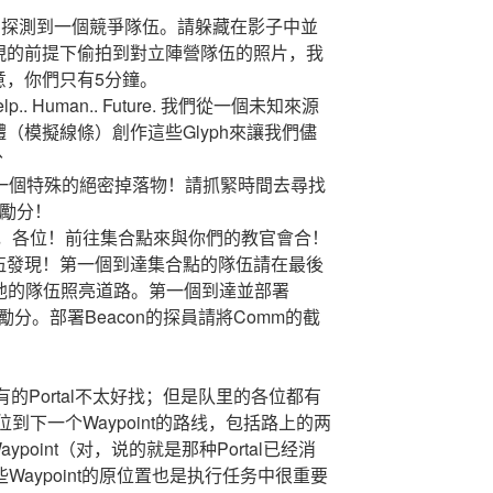
圍探測到一個競爭隊伍。請躲藏在影子中並
現的前提下偷拍到對立陣營隊伍的照片，我
意，你們只有5分鐘。
.. Help.. Human.. Future. 我們從一個未知來源
（模擬線條）創作這些Glyph來讓我們儘
分
一個特殊的絕密掉落物！請抓緊時間去尋找
獎勵分！
，各位！前往集合點來與你們的教官會合！
伍發現！第一個到達集合點的隊伍請在最後
來為其他的隊伍照亮道路。第一個到達並部署
勵分。部署Beacon的探員請將Comm的截
，也有的Portal不太好找；但是队里的各位都有
定位到下一个Waypoint的路线，包括路上的两
aypoint（对，说的就是那种Portal已经消
些Waypoint的原位置也是执行任务中很重要