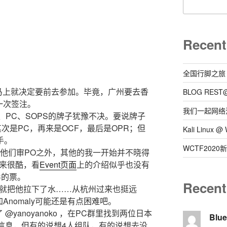
Recent
全国行脚之旅
我马上就决定要前去参加。毕竟，广州要去香
BLOG REST
一次签注。
我们一起网络
、PC、SOPS的牌子犹豫不决。要说牌子
次是PC，再来是OCF，最后是OPR；但
Kali Linux
手。
WCTF202
猩让他们审PO之外，其他的我一开始并不晓得
听起来很酷，看
Event页面
上的介绍似乎也没有
PC的票。
Recen
思，就把他拉下了水……从杭州过来也挺远
nomaly可能还是有点困难吧。
yanoyanoko ，在PC群里找到两位日本
Blu
发了信息，但有的说想4人组队，有的说想去没