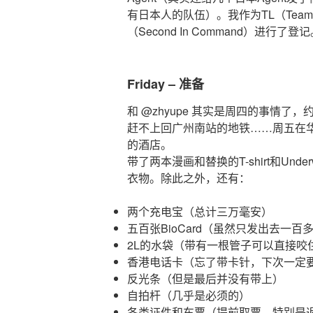
有日本人的队伍）。我作为TL（Team Le
（Second In Command）进行了登
Friday – 准备
和 @zhyupe 其实是周四的事情
赶不上回广州南站的地铁……周五在
的酒店。
带了两本漫画和替换的T-shirt和Un
衣物。除此之外，还有：
两个充电宝（总计三万毫安）
五百张BioCard（虽然只发出去一百
2L的水袋（带有一根管子可以直接咬
香港电话卡（忘了带卡针，下次一定
反光条（但是最后并没有带上）
自拍杆（几乎是必须的）
各类证件和车票（提前取票，特别是