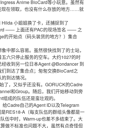
gress Anime BioCard等小玩意。虽然有
能现在领取，也没有什么存放的地方……就
和 Hilda 小姐姐换了卡，还捕捉到了
Card —— 上面还有PAC的现场签名 —— 之
lenge的开始点（码头装货的地方？）集合
想象中那么容易。虽然很快找到了的士站，
五六只停止服务的空车。大约1027的时
另一位日本Agent @Bondancer 到
到达了集合点；匆匆交换BioCard之
队的到达情况。
乎开始了，又似乎还没有。GORUCK的Cadre
nnel和Group。随后，我们开始移动到旁
ent组成的队伍还是蛮壮观的。
adre自己的Agent ID以及Telegram
我们是RES18-A（每支队伍的群组头像都是一
队伍中时，Warm-up也差不多结束了。大
；就算做不标准也问题不大，虽然有点奇怪但