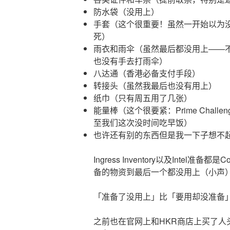
防水袋（没用上）
手套（这个很重要！虽然一开始以为
死）
雨衣和雨伞（虽然最后都没用上——
也没有手去打雨伞）
八达通（香港必备支付手段）
转接头（虽然我最后也没有用上）
纸巾（只有周五用了几张）
能量棒（这个很要紧：Prime Chal
至我们这次没时间吃早饭）
也许还有别的东西但是我一下子想不
Ingress Inventory以及Intel准备都是
备的物资到最后一个都没用上（小声
「准备了没用上」比「要用却没准备
之前也在官网上和HKR商店上买了人头牌、S