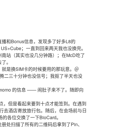
和Bonus信息，发现多了好多L8的
13 US+Cube；一直到回来两天我也没换完。
南站（其实也没几分钟路）；在McD吃了
去了。
就是换SIM卡的时候要用的那玩意。＠
却折腾二三十分钟也没信号；我抠了半天也没
momo 的信息 —— 闹肚子来不了。随即向
ion地点，但是看起来要到十点才能签到。在遇到
upe 先行去酒店寄放旅行包。随后，在会场前与日
与在场的各位交换了一下BioCard。
册处扫描了所有的二维码后拿到了Pin、