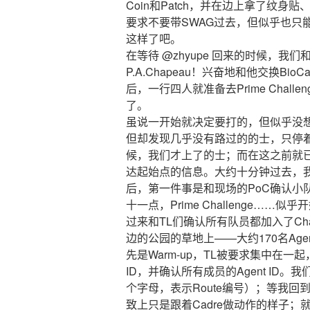
Coin和Patch，并在边上拿了纹身贴、In
要求不要带SWAG过去，但似乎也只
这样了吧。
在等待 @zhyupe 回来的时候，我们
P.A.Chapeau！兴奋地和他交换Bio
后，一行四人就准备去Prime Chal
了。
虽说一开始就决定要打的，但似乎没
但却发现几乎没有路过的的士，只停着
候，我们才上了的士；而在这之前就已经收到
达起始点的信息。大约十分钟过去，我们
后，第一件事是和现场的PoC确认小
十一点，Prime Challenge……似
过来和TL们确认所有队员都加入了Cha
边的公园的草地上——大约170名Ag
先是Warm-up，TL被要求集中在一起，给C
ID，并确认所有成员的Agent ID。
个字母，表示Route编号）；等我回到
致上只是跟着Cadre做动作的样子