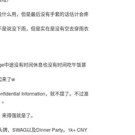
没什么用，但是最后没有手套的话估计会疼
不是说没下雨，但是实在是没有空去穿雨衣
lenge中途没有时间休息也没有时间吃午饭甚
起来了w
Confidential Information，就不提了。不过准
）。
」来得强就是了。
WAG以及Dinner Party。1k+ CNY