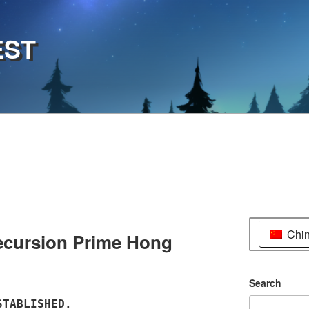
EST
Chi
ecursion Prime Hong
Search
STABLISHED.