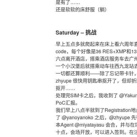
是有了……
还是软软的床舒服（躺）
Saturday – 挑战
早上五点多就爬起来在床上看六周年直播
code，每个好像是36 RES+XMP和
六点离开酒店，搭乘酒店服务车去广州
一个小汉堡后就搭乘动车往西九龙站
一切都还算顺利——除了忘记带卡针，
zhyupe 很快用钥匙串抠开了，但
抠开……
处理完SIM卡之后，我收到了 @Yaku
PoC汇报。
我们早上八点半就到了Registrat
了 @yanoyanoko 之后，@zhy
本Agent @miyatayasu 会合，并
十点，会场开放，可以进入签到。在注