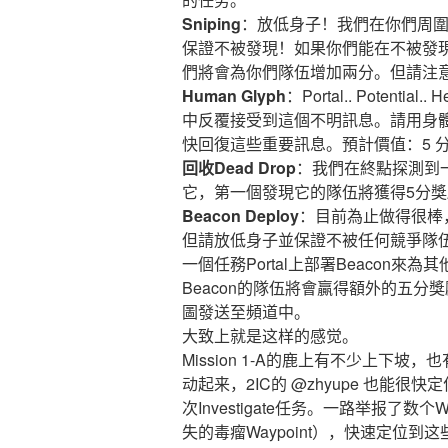
Sniping
：放低身子！我們在你們周
保證不被發現！如果你們能在不被發
們將會為你們隊伍增加兩分。但請注
Human Glyph
：Portal.. Potential
中反覆接受到這個不明訊息。請用身體
快回復這些重要訊息。預計價值：5 
回收Dead Drop
：我們在終點探測到
它，第一個發現它的隊伍將獲得5分
Beacon Deploy
：目前為止做得很棒
但請放低身子並保證不被任何競爭隊
一個任務Portal上部署Beacon
Beacon的隊伍將會贏得額外的五分獎
圖發送至頻道中。
大致上就是这样的感觉。
Mission 1-A的鹿上有不少上下坡
动起来，2IC的 @zhyupe 也能很快
次Investigate任务。一路举报了数个W
失的毒瘤Waypoint），快速定位到这