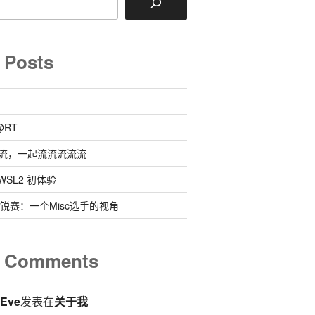
 Posts
@RT
流，一起流流流流流
 @ WSL2 初体验
0新锐赛：一个Misc选手的视角
t Comments
eEve
发表在
关于我