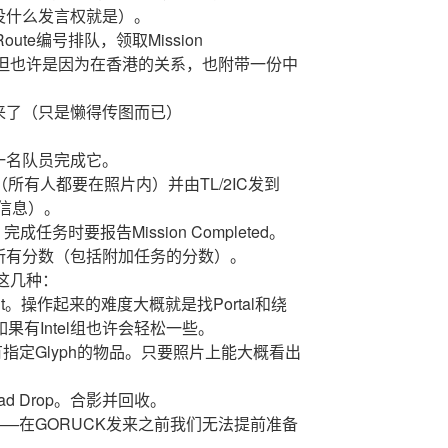
没什么发言权就是）。
te编号排队，领取Mission
文的，但也许是因为在香港的关系，也附带一份中
来了（只是懒得传图而已）
一名队员完成它。
照（所有人都要在照片内）并由TL/2IC发到
关信息）。
；完成任务时要报告Mission Completed。
所有分数（包括附加任务的分数）。
有这几种：
nt。操作起来的难度大概就是找Portal和绕
如果有Intel组也许会轻松一些。
指定Glyph的物品。只要照片上能大概看出
d Drop。合影并回收。
种——在GORUCK发来之前我们无法提前准备