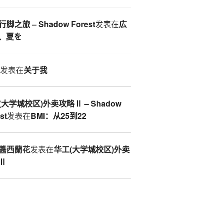
脚之旅 – Shadow Forest
发表在
広
、夏を
S
发表在
关于我
(大学城校区)外卖攻略Ⅱ – Shadow
st
发表在
BMI：从25到22
醬西蘭花
发表在
华工(大学城校区)外卖
Ⅱ