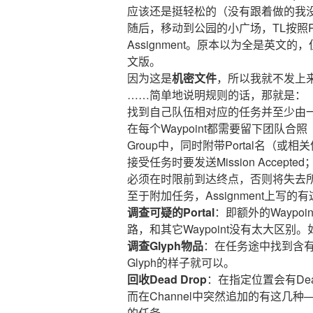
应该还是挺轻松的（没有跟着做的我
随后，移动到公园的小广场，TL按照Rou
Assignment。原本以为全是英
文版。
因为这是
机密文件
，所以我就不发上
……简单地说明规则的话，那就是：
找到自己队伍相对应的任务并至少由
在每个Waypoint都需要留下团队合
Group中，同时附带Portal名（或相
接受任务时要发送Mission Accepted
必须在时限前到达终点，否则将失去
至于附加任务，Assignment上写的
调查可疑的Portal
：即额外的Waypoi
路，和其它Waypoint没有太大区别。
调查Glyph物品
：在任务途中找到含有
Glyph的样子就可以。
回收Dead Drop
：在指定位置会有Dea
而在Channel中突然追加的有这几
的任务。