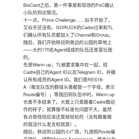
BioCard之后，第一件事是和现场的PoC确认
小队的到达情况。
十一点，Prime Challenge……似乎开始了，
又似乎还没有。GORUCK的Cadre过来和TL
们确认所有队员都加入了Channel和Group。
随后，我们开始移动到旁边的公园的草地上
——大约170名Agent组成的队伍还是蛮壮观
的。
先是Warm-up，TL被要求集中在一起，给
Cadre自己的Agent ID以及Telegram ID，并确
认所有成员的Agent ID。我们是RES18-
A（每支队伍的群组头像都是一个字母，表示
Route编号）；等我回到队伍中时，Warm-up
也差不多结束了。大致上只是跟着Cadre做动
作的样子；就算做不标准也问题不大，虽然
有点奇怪但应该还是挺轻松的（没有跟着做
的我没什么发言权就是）。
随后，移动到公园的小广场，TL按照Route编
号排队，领取Mission Assignment。原本以为