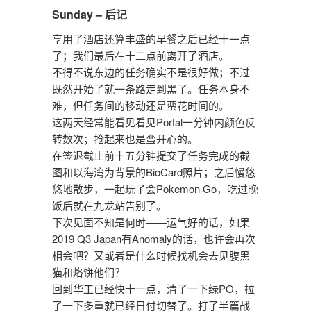
Sunday – 后记
享用了酒店还算丰盛的早餐之后已经十一点
了；我们最后在十二点前离开了酒店。
不得不说东边的任务确实不是很好做；不过
既然开始了就一条路走到黑了。任务本身不
难，但任务间的移动还是蛮花时间的。
这两天经常能看见看见Portal一分钟内颜色反
转数次；抢起来也是蛮开心的。
在签退截止前十五分钟提交了任务完成的截
图和以海湾为背景的BioCard照片；之后慢悠
悠地散步，一起玩了会Pokemon Go，吃过晚
饭后就在九龙站告别了。
下次见面不知是何时——运气好的话，如果
2019 Q3 Japan有Anomaly的话，也许会再次
相会吧？又或者是什么时候找机会去见腹黑
猫和烙饼他们？
回到华工已经快十一点，清了一下绿PO，拉
了一下多重就已经日付切替了。打了半篇战