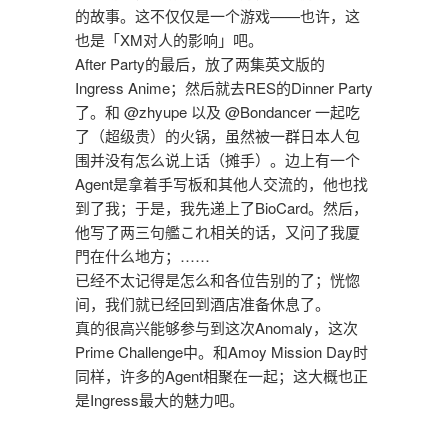
的故事。这不仅仅是一个游戏——也许，这
也是「XM对人的影响」吧。
After Party的最后，放了两集英文版的
Ingress Anime；然后就去RES的Dinner Party
了。和 @zhyupe 以及 @Bondancer 一起吃
了（超级贵）的火锅，虽然被一群日本人包
围并没有怎么说上话（摊手）。边上有一个
Agent是拿着手写板和其他人交流的，他也找
到了我；于是，我先递上了BioCard。然后，
他写了两三句艦これ相关的话，又问了我厦
門在什么地方；……
已经不太记得是怎么和各位告别的了；恍惚
间，我们就已经回到酒店准备休息了。
真的很高兴能够参与到这次Anomaly，这次
Prime Challenge中。和Amoy Mission Day时
同样，许多的Agent相聚在一起；这大概也正
是Ingress最大的魅力吧。