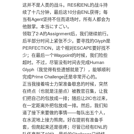
这并不是人类的战斗。RES和ENL的战斗持
续了十几分钟，最后这10分由ENL获得；每
当有Agent坚持不住而退场时，所有人都会为
他鼓掌。本当にすごい。
领取了2-A的Assignment后，我们继续前行。
后半部分时间上紧张不少。要寻找的Glyph是
PERFECTION，这个相对ESCAPE要好找不
少；在最后一个Waypoint的时候，我们险些
超时。不过，尽管没有时间去完成Human
Glyph（我觉得有些遗憾就是了），能够顺利
完成Prime Challenge还是非常开心的。
正当我接着啃士力架准备歇息的时候，突然
在终点（也就是注册点）被教官召集，让我
们把自己的包放成一排；随后让2IC也过来，
在一定距离外把包放成一排。然后，我们知
道了接下来要做的事情——每队出五个人，
在水泥地上接力熊爬。好在提前有准备手
套，但爬起来还是很疼；尽管已经有ENL的
队伍拿到了10分，最后的Challenge已经结