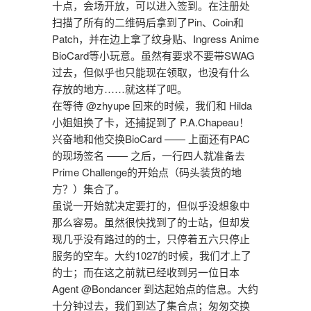
十点，会场开放，可以进入签到。在注册处
扫描了所有的二维码后拿到了Pin、Coin和
Patch，并在边上拿了纹身贴、Ingress Anime
BioCard等小玩意。虽然有要求不要带SWAG
过去，但似乎也只能现在领取，也没有什么
存放的地方……就这样了吧。
在等待 @zhyupe 回来的时候，我们和 Hilda
小姐姐换了卡，还捕捉到了 P.A.Chapeau！
兴奋地和他交换BioCard —— 上面还有PAC
的现场签名 —— 之后，一行四人就准备去
Prime Challenge的开始点（码头装货的地
方？）集合了。
虽说一开始就决定要打的，但似乎没想象中
那么容易。虽然很快找到了的士站，但却发
现几乎没有路过的的士，只停着五六只停止
服务的空车。大约1027的时候，我们才上了
的士；而在这之前就已经收到另一位日本
Agent @Bondancer 到达起始点的信息。大约
十分钟过去，我们到达了集合点；匆匆交换