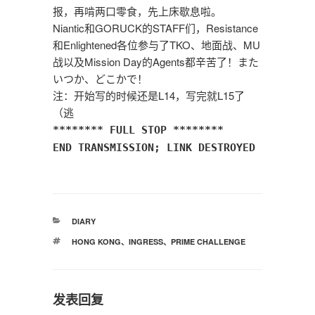
报，再啃两口零食，先上床歇息啦。
Niantic和GORUCK的STAFF们，Resistance
和Enlightened各位参与了TKO、地面战、MU
战以及Mission Day的Agents都辛苦了！また
いつか、どこかで！
注：开始写的时候还是L14，写完就L15了
（逃
******** FULL STOP ********
END TRANSMISSION; LINK DESTROYED
分
DIARY
类
标
HONG KONG
、
INGRESS
、
PRIME CHALLENGE
签
发表回复