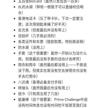
五百张BioCard（虽然只发出去一百多）
2L的水袋（带有一根管子可以直接咬住喝
水）
香港电话卡（忘了带卡针，下次一定要注
意；这次用钥匙串捅了好半天）
反光条（但是最后并没有带上）
自拍杆（几乎是必须的）
各类证件和车票（提前取票，特别是返程）
防水袋（没用上）
手套（这个很重要！虽然一开始以为没什么
用，但是最后没有手套的话估计会疼死）
雨衣和雨伞（虽然最后都没用上——不是说
没下雨，但是实在是没有空去穿雨衣也没有
手去打雨伞）
八达通（香港必备支付手段）
转接头（虽然我最后也没有用上）
纸巾（只有周五用了几张）
能量棒（这个很要紧：Prime Challenge中途
没有时间休息也没有时间吃午饭甚至我们这