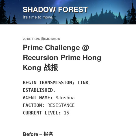
跳
SHADOW FOREST
至
It's time to move.
内
容
发
2018-11-26
由
SJOSHUA
布
Prime Challenge @
于
Recursion Prime Hong
Kong 战报
BEGIN TRANSMISSION; LINK
ESTABLISHED.
AGENT NAME:
SJoshua
FACTION:
RESISTANCE
CURRENT LEVEL:
15
Before – 报名