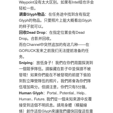
Waypoint没有太大区别。如果有Intel组也许会
轻松一些。
调查Glyph物品
：在任务途中找到含有指定
Glyph的物品。只要照片上能大概看出Glyph
的样子就可以。
回收Dead Drop
：在指定位置会有Dead
Drop。合影并回收。
而在Channel中突然追加的有这几种——在
GORUCK发来之前我们无法提前准备的任
务。
Sniping
：放低身子！我們在你們周圍探測到
一個競爭隊伍。請躲藏在影子中並保證不被
發現！如果你們能在不被發現的前提下偷拍
到對立陣營隊伍的照片，我們將會為你們隊
伍增加兩分。但請注意，你們只有5分鐘。
Human Glyph
：Portal.. Potential.. Help..
Human.. Future. 我們從一個未知來源中反覆
接受到這個不明訊息。請用身體（模擬線
條）創作這些Glyph來讓我們儘快回復這些重