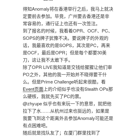
得知Anomaly将在香港举行之后，我马上就决
定要前去参加。毕竟，广州要去香港还是非
常容易的，通行证上也还有一次签注。
到了报名的时候，我看着OPR、OCF、PC、
SOPS的牌子犹豫不决。要说牌子的外观的
话，我最喜欢的是SOPS，其次是PC，再来
是OCF，最后是OPR；但是每个都要30美
刀，这让我不太敢下手。
除了OPR LIVE我知道是交钱给猩猩让他们审
PO之外，其他的我一开始并不晓得要干什
么。但是Prime Challenge听起来很酷，看
Event页面
上的介绍似乎也没有Stealth OPs那
么硬核，我就先买了PC的票。
@zhyupe 似乎也有来玩一下的意思，就把他
拉下了水……从杭州过来也挺远的，如果是
我要飞到这个距离外去参加Anomaly可能还是
有点困难吧。
随后就是找队友了；在厦门群里找到了