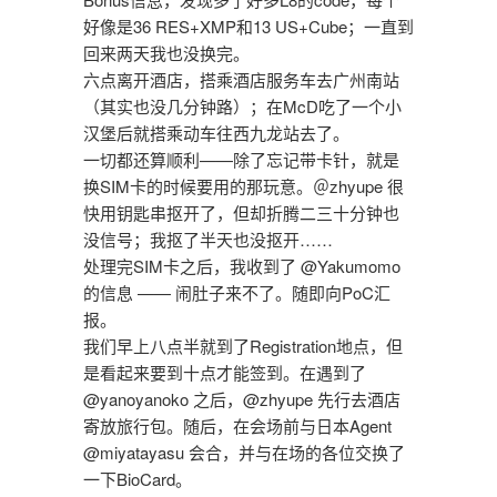
好像是36 RES+XMP和13 US+Cube；一直到
回来两天我也没换完。
六点离开酒店，搭乘酒店服务车去广州南站
（其实也没几分钟路）；在McD吃了一个小
汉堡后就搭乘动车往西九龙站去了。
一切都还算顺利——除了忘记带卡针，就是
换SIM卡的时候要用的那玩意。＠zhyupe 很
快用钥匙串抠开了，但却折腾二三十分钟也
没信号；我抠了半天也没抠开……
处理完SIM卡之后，我收到了 @Yakumomo
的信息 —— 闹肚子来不了。随即向PoC汇
报。
我们早上八点半就到了Registration地点，但
是看起来要到十点才能签到。在遇到了
@yanoyanoko 之后，@zhyupe 先行去酒店
寄放旅行包。随后，在会场前与日本Agent
@miyatayasu 会合，并与在场的各位交换了
一下BioCard。