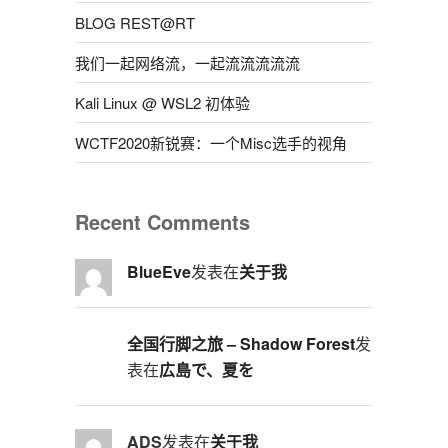
BLOG REST@RT
我们一起网络流，一起流流流流流
Kali Linux @ WSL2 初体验
WCTF2020新锐赛：一个Misc选手的视角
Recent Comments
BlueEve
发表在
关于我
全国行脚之旅 – Shadow Forest
发
表在
広島で、夏を
ADS
发表在
关于我