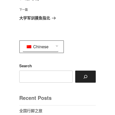
导
篇
航
文
下
下一篇
章
一
大学军训摸鱼指北
篇
文
章
Chinese
Search
Recent Posts
全国行脚之旅