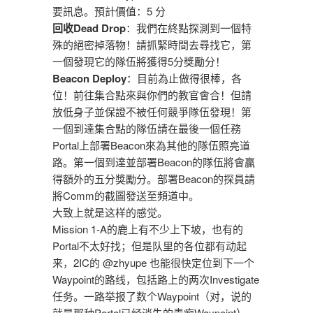
要訊息。預計價值：5 分
回收Dead Drop
：我們在終點探測到一個特
殊的絕密掉落物！請抓緊時間去尋找它，第
一個發現它的隊伍將獲得5分獎勵分！
Beacon Deploy
：目前為止做得很棒，各
位！前往集合點來與你們的教官會合！但請
放低身子並保證不被任何競爭隊伍發現！第
一個到達集合點的隊伍請在最後一個任務
Portal上部署Beacon來為其他的隊伍照亮道
路。第一個到達並部署Beacon的隊伍將會贏
得額外的五分獎勵分。部署Beacon的探員請
將Comm的截圖發送至頻道中。
大致上就是这样的感觉。
Mission 1-A的鹿上有不少上下坡，也有的
Portal不太好找；但是队里的各位都有动起
来，2IC的 @zhyupe 也能很快定位到下一个
Waypoint的路线，包括路上的两次Investigate
任务。一路举报了数个Waypoint（对，说的
就是那种Portal已经消失的毒瘤Waypoint），