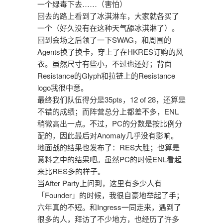
一个绿毒下去……（害怕）
回去的路上看到了冰淇淋车，大家就各买了
一个（好久没有在这种天气舔冰淇淋了）。
回到会场之后领了一下SWAG，和周围的
Agents换了换卡，穿上了在HKRES订购的风
衣。虽然尺寸有些小，不过也还好；背面
Resistance的Glyph和拉链上的Resistance
logo我很中意。
最终我们队伍得分是35pts，12 of 28，还算是
不错的成绩；而阵营总分上都差不多，ENL
稍微高出一点。不过，PC的分数是按比例分
配的，因此最后对Anomaly几乎没有影响。
地面战的结果也发布了：RES大胜；也算是
意料之中的结果吧。虽然PC的时候ENL看起
来比RES多的样子。
当After Party上问到，这里有多少人有
「Founder」的时候，我很自豪地举起了手；
六年真的不短。和Ingress一同走来，遇到了
很多的人，拜访了不少地方，也经历了许多