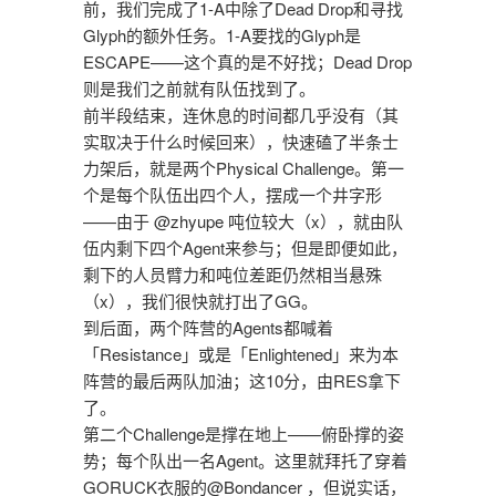
前，我们完成了1-A中除了Dead Drop和寻找
Glyph的额外任务。1-A要找的Glyph是
ESCAPE——这个真的是不好找；Dead Drop
则是我们之前就有队伍找到了。
前半段结束，连休息的时间都几乎没有（其
实取决于什么时候回来），快速磕了半条士
力架后，就是两个Physical Challenge。第一
个是每个队伍出四个人，摆成一个井字形
——由于 @zhyupe 吨位较大（x），就由队
伍内剩下四个Agent来参与；但是即便如此，
剩下的人员臂力和吨位差距仍然相当悬殊
（x），我们很快就打出了GG。
到后面，两个阵营的Agents都喊着
「Resistance」或是「Enlightened」来为本
阵营的最后两队加油；这10分，由RES拿下
了。
第二个Challenge是撑在地上——俯卧撑的姿
势；每个队出一名Agent。这里就拜托了穿着
GORUCK衣服的@Bondancer ，但说实话，