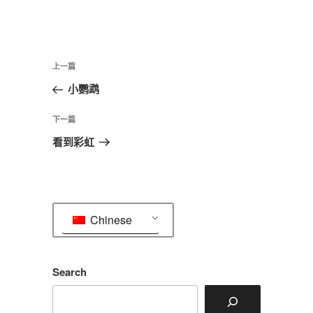
文
上
上一篇
章
一
小鹦鹉
导
篇
航
文
下
下一篇
章
一
看到彩虹
篇
文
章
Chinese
Search