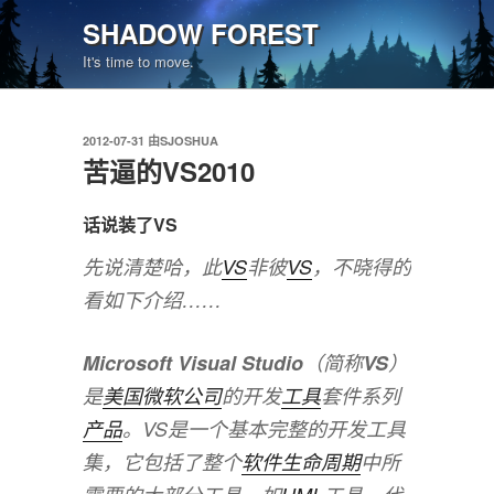
跳
SHADOW FOREST
至
It's time to move.
内
容
发
2012-07-31
由
SJOSHUA
布
苦逼的VS2010
于
话说装了VS
先说清楚哈，此
VS
非彼
VS
，不晓得的
看如下介绍……
Microsoft Visual Studio
（简称
VS
）
是
美国
微软公司
的开发
工具
套件系列
产品
。VS是一个基本完整的开发工具
集，它包括了整个
软件生命周期
中所