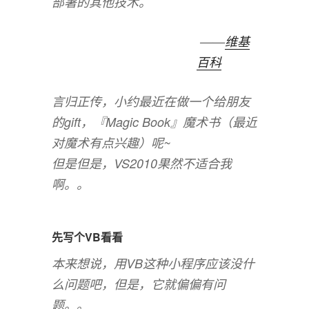
部署的其他技术。
——
维基
百科
言归正传，小约最近在做一个给朋友
的gift，『Magic Book』魔术书（最近
对魔术有点兴趣）呢~
但是但是，VS2010果然不适合我
啊。。
先写个VB看看
本来想说，用VB这种小程序应该没什
么问题吧，但是，它就偏偏有问
题。。