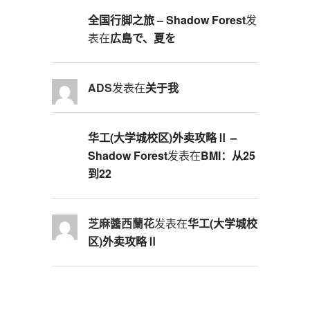
全国行脚之旅 – Shadow Forest
发
表在
広島で、夏を
ADS
发表在
关于我
华工(大学城校区)外卖攻略Ⅱ –
Shadow Forest
发表在
BMI：从25
到22
芝麻醬西蘭花
发表在
华工(大学城校
区)外卖攻略Ⅱ