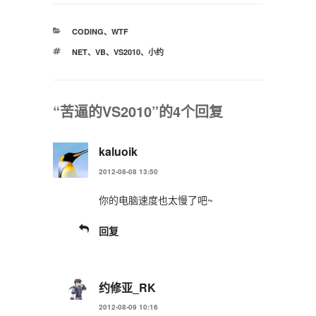
分
CODING
、
WTF
类
标
NET
、
VB
、
VS2010
、
小约
签
“苦逼的VS2010”的4个回复
kaluoik
2012-08-08 13:50
你的电脑速度也太慢了吧~
回复
约修亚_RK
2012-08-09 10:16