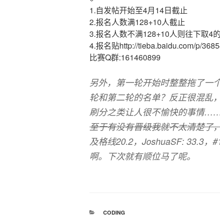
1.自发帖开始至4月14日截止
2.报名人数满128+10人截止
3.报名人数不满128+10人则往下取4
4.报名贴http://tieba.baidu.com/p/368
比赛Q群:161460899
另外，第一轮开始时整整拖了一
轮和第二轮的名单？反正很混乱
刷分之类让人很不愉快的事情…
至于有没有晋级我就不太清楚了
及格线20.2，JoshuaSF: 33.
啊。下次就有顺位马了呢。
分
CODING
类