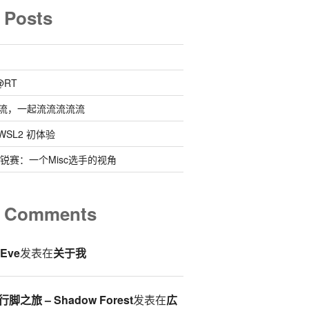
 Posts
@RT
流，一起流流流流流
 @ WSL2 初体验
0新锐赛：一个Misc选手的视角
t Comments
eEve
发表在
关于我
脚之旅 – Shadow Forest
发表在
広