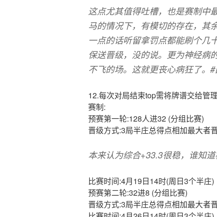
这点尤其值得吐槽，也是赛制中
马的情况下，有模切的存在，其
一点的话听留拿罚点都能刷个几
保送晋级，没的说。更为神经病
不飞的场。这就更丧心病狂了。#
12.每次对局结束top需将牌谱交给管
赛制:
预赛第一轮:128人进32 (分组比赛)
晋级方式:3局半庄总得点相加最大者晋
本来认为综合+33.3很稳，谁知
比赛时间:4月19日14时(周日3个半庄)
预赛第二轮:32进8 (分组比赛)
晋级方式:3局半庄总得点相加最大者晋
比赛时间:4月26日14时(周日3个半庄)