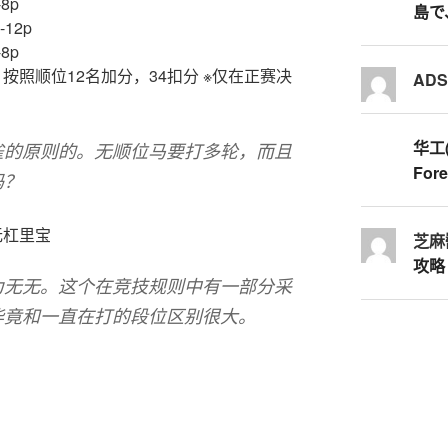
8p
島で
-12p
8p
按照顺位12名加分，34扣分 ※仅在正赛决
AD
华工
雀的原则的。无顺位马要打多轮，而且
Fore
吗？
无杠里宝
芝麻
攻略
为无无。这个在竞技规则中有一部分采
毕竟和一直在打的段位区别很大。