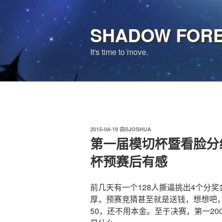
跳
至
SHADOW FOR
内
容
It's time to move.
发
2015-04-19
由
SJOSHUA
布
第一届模切杯暨看脸分
于
杯预赛后有感
前几天有一个128人撕逼挑出4个分
厚，预赛竞猜甚至就是送钱，想想吧，1 /
50，还不用本金。至于决赛，第一200