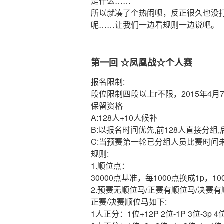
是什么……
所以就凑了个热闹呗，反正很久也没
呢……让我们一边看规则一边说吧。
第一回 ☆凤凰战☆个人赛
报名限制:
段位限制四段以上r不限，2015年4月
保留资格
A:128人+10人候补
B:以报名时间优先,前128人直接分组,
C:当预赛第一轮已分组人员比赛时间未
规则:
1.顺位点：
30000点基准，每1000点换成1p，10
2.预赛无顺位马/正赛有顺位马/决赛
正赛/决赛顺位马如下:
1人正分：1位+12P 2位-1P 3位-3p 4位