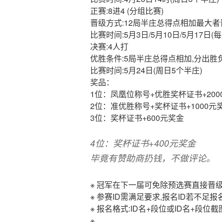
正赛:8进4 (分组比赛)
晋级方式:12局半庄总得点相加最大者
比赛时间:5月3日/5月10日/5月17日(
决赛:4人打
优胜条件:5局半庄总得点相加,分出胜负
比赛时间:5月24日(周日5个半庄)
奖品：
1位：凤凰位称号+优胜奖杯证书+200
2位：准优胜称号+奖杯证书+1000元
3位：奖杯证书+600元奖金
4位：奖杯证书+400元奖金
毕竟有赞助商扔钱，不做评论。
※ 冠军在下一届可免除预选赛直接晋
※ 参赛ID需满足要求,报名ID若不足
※ 报名格式:ID名+段位或ID名+段位截
※