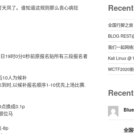
Recent
打天凤了。谁知道这规则那么丧心病狂
全国行脚之旅
BLOG REST
我们一起网络
7日19时0分0秒前原报名贴所有三段报名者
Kali Linux
WCTF202
后10人为候补
到时,以候补报名顺序1-10优先上场比赛.
Recen
0点换成0.1p
Blu
有顺位马
-8p
全国行