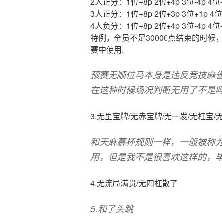
2人正分：1位+8p 2位+4p 3位-4p 4位-
3人正分：1位+8p 2位+3p 3位+1p 4位
4人负分：1位+8p 2位+4p 3位-4p 4位-
特例，全员不足30000点结束的时候，
赛中使用.
预赛无顺位马本身是违反竞技麻
在这种时候场况判断无用了不是
3.无里宝牌/无赤宝牌/无一发/无杠宝/
和天麻慕杯规则一样，一般被称
用，但是我不是很喜欢这样的，
4.无流局满贯/无四杠散了
5.和了头跳