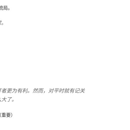
立流局。
常。
打者更为有利。然而，对平时就有记关
么大了。
（重要）
）