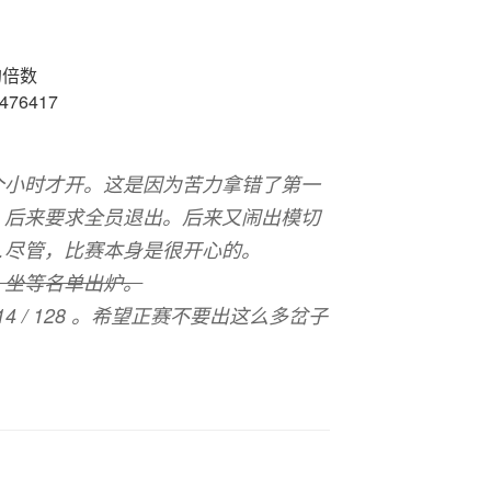
的倍数
5476417
个小时才开。这是因为苦力拿错了第一
，后来要求全员退出。后来又闹出模切
…尽管，比赛本身是很开心的。
，坐等名单出炉。
3，#14 / 128 。希望正赛不要出这么多岔子