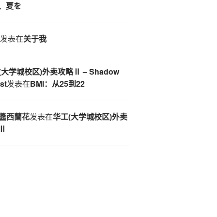
、夏を
S
发表在
关于我
(大学城校区)外卖攻略Ⅱ – Shadow
st
发表在
BMI：从25到22
醬西蘭花
发表在
华工(大学城校区)外卖
Ⅱ