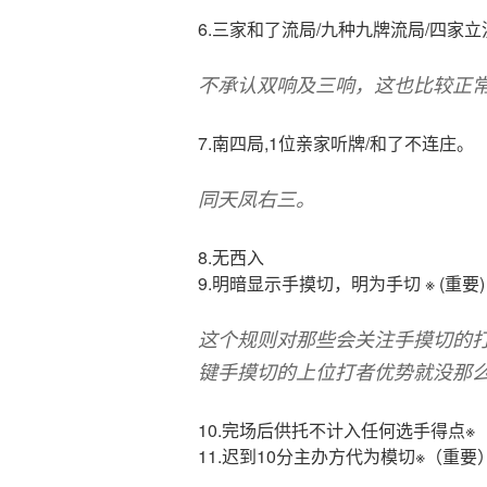
6.三家和了流局/九种九牌流局/四家
不承认双响及三响，这也比较正
7.南四局,1位亲家听牌/和了不连庄。
同天凤右三。
8.无西入
9.明暗显示手摸切，明为手切 ※ (重要)
这个规则对那些会关注手摸切的
键手摸切的上位打者优势就没那
10.完场后供托不计入任何选手得点※
11.迟到10分主办方代为模切※（重要