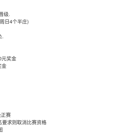
晋级.
每周日4个半庄)
.
0元奖金
奖金
级正赛
报名要求则取消比赛资格
图