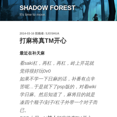
コ
SHADOW FOREST
ン
It's time to move.
テ
ン
ツ
投
2014-03-16
投稿者:
SJOSHUA
へ
稿
打麻将真TM开心
ス
日:
キ
ッ
最近在补天麻
プ
看saki杠，再杠，再杠，岭上开花就
觉得很好玩0v0
如果不学一下日麻的话，补番有点辛
苦呢…于是就下了psp版的，对着wiki
学日麻。然后知道了，麻将目的就是
凑四个顺子/刻子/杠子外带一个对子而
已。