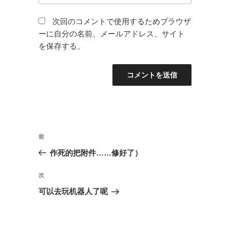
次回のコメントで使用するためブラウザ
ーに自分の名前、メールアドレス、サイト
を保存する。
投
前
前
稿
の
作死的把附件……修好了）
ナ
投
ビ
稿
次
次
ゲ
の
可以去玩机器人了呢
投
ー
稿
シ