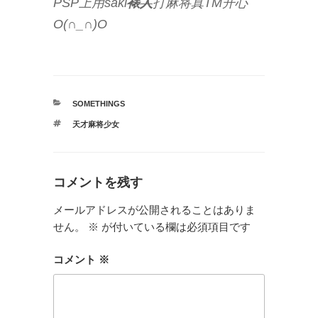
PSP上用saki
裱人
打麻将真TM开心
O(∩_∩)O
カ
SOMETHINGS
テ
タ
天才麻将少女
ゴ
グ
リ
ー
コメントを残す
メールアドレスが公開されることはありま
せん。
※
が付いている欄は必須項目です
コメント
※