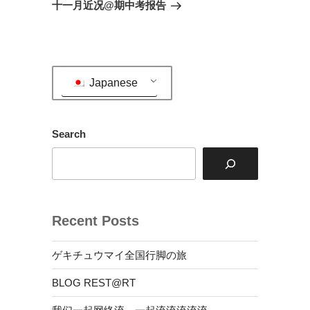
ゲ
の
十一月近况@期中考报告
投
ー
稿
シ
ョ
ン
Japanese
Search
Recent Posts
ゲキチュウマイ全国行脚の旅
BLOG REST@RT