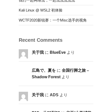
我们一起网络流，一起流流流流流
Kali Linux @ WSL2 初体验
WCTF2020新锐赛：一个Misc选手的视角
Recent Comments
关于我
に
BlueEve
より
広島で、夏を
に
全国行脚之旅 –
Shadow Forest
より
关于我
に
ADS
より