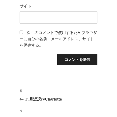
サイト
次回のコメントで使用するためブラウザ
ーに自分の名前、メールアドレス、サイト
を保存する。
投
前
前
稿
の
九月近况@Charlotte
ナ
投
ビ
稿
次
次