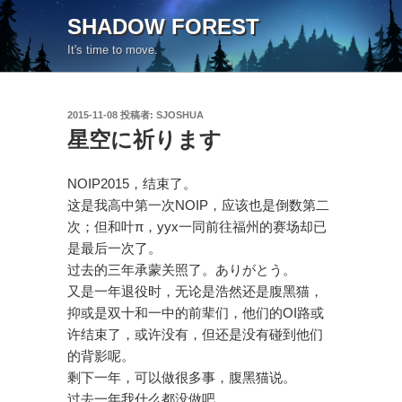
コ
SHADOW FOREST
ン
It's time to move.
テ
ン
ツ
投
2015-11-08
投稿者:
SJOSHUA
へ
稿
星空に祈ります
ス
日:
キ
ッ
NOIP2015，结束了。
プ
这是我高中第一次NOIP，应该也是倒数第二
次；但和叶π，yyx一同前往福州的赛场却已
是最后一次了。
过去的三年承蒙关照了。ありがとう。
又是一年退役时，无论是浩然还是腹黑猫，
抑或是双十和一中的前辈们，他们的OI路或
许结束了，或许没有，但还是没有碰到他们
的背影呢。
剩下一年，可以做很多事，腹黑猫说。
过去一年我什么都没做吧。