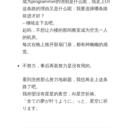
成为programmer的理由是什么呢，我走上OI
这条路的理由又是什么呢：我要选择哪条路
前进才好？
– 继续走下去吧。
起码，不想让六楼的那间教室成为空无一人
的机房。
每次在晚上推开那扇门扉，都有种幽幽的感
觉。
不努力，事后再装努力是没有用的。
看到浩然那么努力地刷题，我也将走上这条
路了吧。
我仰望没有星星的夜空，向星空祈祷。
「全ての夢が叶うように」っと、星空に祈
ります。