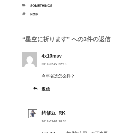
カ
SOMETHINGS
テ
タ
NOIP
ゴ
グ
リ
ー
“星空に祈ります” への3件の返信
4x10msv
2016-02-27 22:18
今年省选怎么样？
返信
约修亚_RK
2016-03-01 18:34