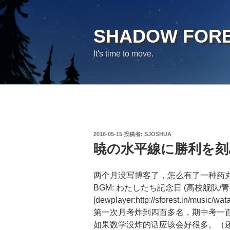
コ
ン
テ
SHADOW FOR
ン
It's time to move.
ツ
へ
ス
キ
ッ
プ
投
2016-05-15
投稿者:
SJOSHUA
稿
暁の水平線に勝利を刻
日:
两个月没写博客了，怎么有了一种药
BGM: わたしたち記念日 (高校舰队/
[dewplayer:http://sforest.in/music/wa
第一次月考炸到四百多名，期中考一
如果数学没炸的话应该会好很多。（还