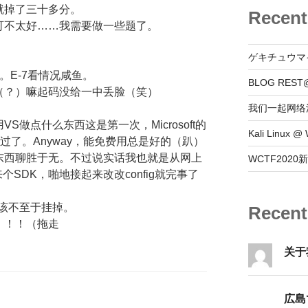
就掉了三十多分。
Recent
可不太好……我需要做一些题了。
ゲキチュウマ
。E-7看情况咸鱼。
BLOG REST
（？）嘛起码没给一中丢脸（笑）
我们一起网络
做点什么东西这是第一次，Microsoft的
Kali Linux
过了。Anyway，能免费用总是好的（趴）
东西聊胜于无。不过说实话我也就是从网上
WCTF202
SDK，啪地接起来改改config就完事了
应该不至于挂掉。
Recen
级棒！！！（拖走
关于
広島