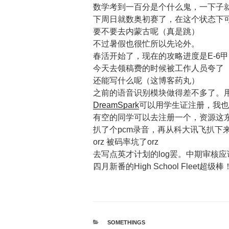
数学考到一百分是个什么鬼，一下子
下周日就数奥初赛了，在这个状态下
要不要去内蒙古呢（真是跳）
不过暑假也很忙所以先论外。
春活开始了，现在的攻略进度是E-6甲
今天去领稿费的时候被工作人员夸了
还能写什么呢（这博客药丸）
之前的语音识别模块做得差不多了。用VS
DreamSpark
可以用学生证注册，我也
有空的同学可以去注册一个，资源这
扒了个pcm录音，再从科大讯飞扒下来个
orz 被码率坑了orz
去写点英才计划的log罢。中期审核
四月新番的High School Fleet超
カ
SOMETHINGS