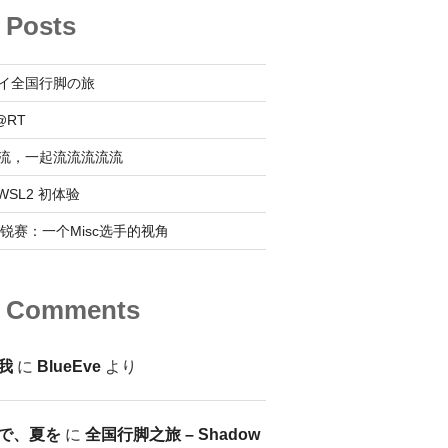
 Posts
イ全国行脚の旅
@RT
流，一起流流流流流
 @ WSL2 初体验
0新锐赛：一个Misc选手的视角
t Comments
我
に
BlueEve
より
で、夏を
に
全国行脚之旅 – Shadow