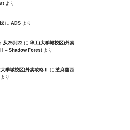
st
より
我
に
ADS
より
：从25到22
に
华工(大学城校区)外卖
 – Shadow Forest
より
(大学城校区)外卖攻略Ⅱ
に
芝麻醬西
より