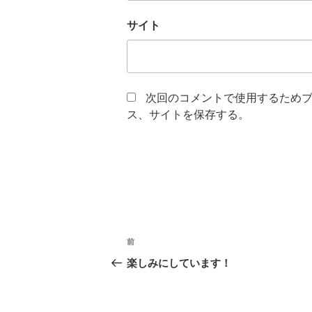
サイト
次回のコメントで使用するため
ス、サイトを保存する。
投
前
前
稿
の
楽しみにしています！
投
ナ
稿