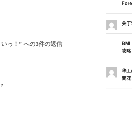
Fore
关于
いっ！” への3件の返信
BMI
攻略Ⅱ
华工
蘭花
么？