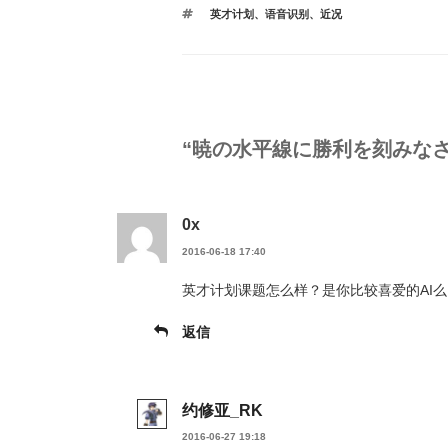
テ
タ
英才计划
、
语音识别
、
近况
ゴ
グ
リ
ー
“暁の水平線に勝利を刻みなさ
0x
2016-06-18 17:40
英才计划课题怎么样？是你比较喜爱的AI
返信
约修亚_RK
2016-06-27 19:18