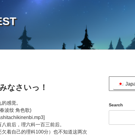
EST
Jap
みなさいっ！
丸的感觉。
Search
青春波纹 角色歌)
tashitachikinenbi.mp3]
百八前后，理六科一百三前后。
欠着自己的理科100分）也不知道这两次