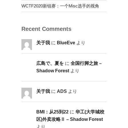
WCTF2020新锐赛：一个Misc选手的视角
Recent Comments
关于我
に
BlueEve
より
広島で、夏を
に
全国行脚之旅 –
Shadow Forest
より
关于我
に
ADS
より
BMI：从25到22
に
华工(大学城校
区)外卖攻略Ⅱ – Shadow Forest
より