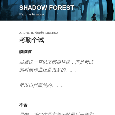
コ
SHADOW FOREST
ン
It's time to move.
テ
ン
ツ
投
2012-06-15
投稿者:
SJOSHUA
へ
稿
考勒个试
ス
日:
キ
ッ
啊啊啊
プ
虽然说一直以来都很轻松，但是考试
的时候作业还是很多的。。。
所以自然而然的。。。
不舍
是啊，我们这是六年级的最后一学期