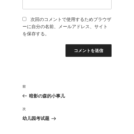
次回のコメントで使用するためブラウザ
ーに自分の名前、メールアドレス、サイト
を保存する。
投
前
前
稿
の
暗影の森的小事儿
ナ
投
ビ
稿
次
次
ゲ
の
幼儿园考试题
投
ー
稿
シ