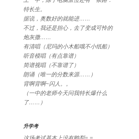
上一中，除了电脑派位还有一条路：
特长生。
据说，奥数好的就能进……
不过，我还是担心，去了变成可怜的
炮灰撒……
有清唱（尼玛的小木船哦不小纸船）
听音模唱（有点靠谱）
简谱视唱（不靠谱了）
朗诵（唯一的分数来源……）
背啊背啊~闪人。。
（一中的老师今天问我特长爆什么
了……）
升学考
这场考试基本上没有鸭梨= =