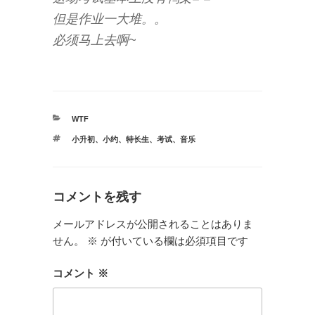
但是作业一大堆。。
必须马上去啊~
カ
WTF
テ
タ
小升初
、
小约
、
特长生
、
考试
、
音乐
ゴ
グ
リ
ー
コメントを残す
メールアドレスが公開されることはありま
せん。
※
が付いている欄は必須項目です
コメント
※